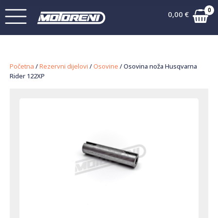
0
0,00
€
Početna
/
Rezervni dijelovi
/
Osovine
/ Osovina noža Husqvarna
Rider 122XP