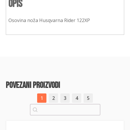
Opis
Osovina noža Husqvarna Rider 122XP
povezani proizvodi
1
2
3
4
5
Pretraži