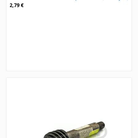
2,79
€