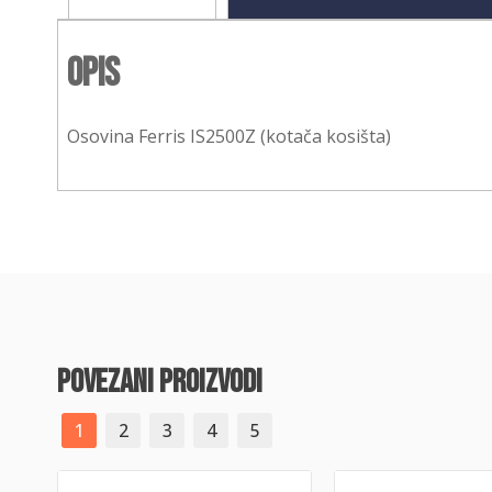
Opis
Osovina Ferris IS2500Z (kotača kosišta)
povezani proizvodi
1
2
3
4
5