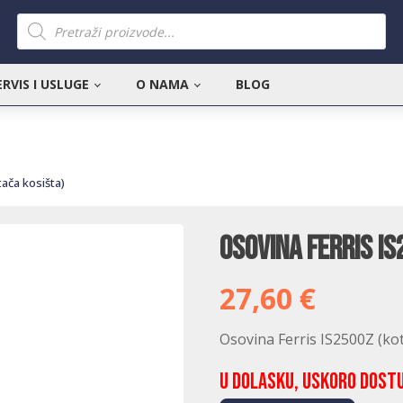
Products
search
ERVIS I USLUGE
O NAMA
BLOG
tača kosišta)
Osovina Ferris IS
27,60
€
Osovina Ferris IS2500Z (ko
U dolasku, uskoro dost