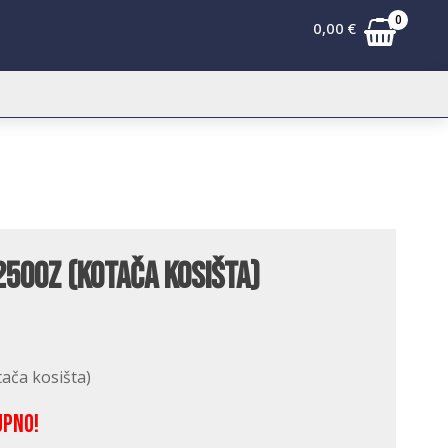
0
0,00
€
2500Z (kotača kosišta)
tača kosišta)
upno!