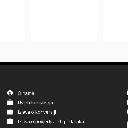
O nama
Uvjeti korištenja
Izjava o konverziji
Izjava o povjerljivosti podataka