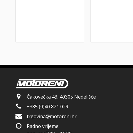
Čakovečka 43, 40305 Nedelišće
+385 (0)40 821 029
trgovina@motoreni.hr
Radno vrijeme: