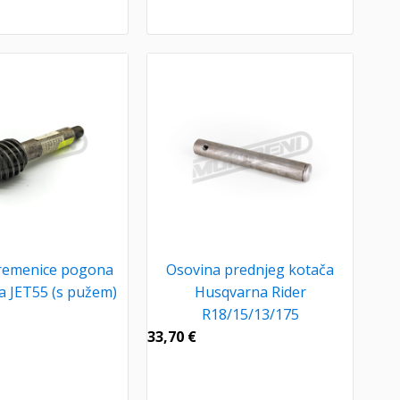
remenice pogona
Osovina prednjeg kotača
 JET55 (s pužem)
Husqvarna Rider
R18/15/13/175
33,70
€