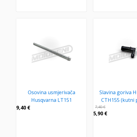
Osovina usmjerivača
Slavina goriva 
Husqvarna LT151
CTH155 (kutni p
9,40
€
7,40
€
5,90
€