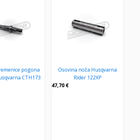
remenice pogona
Osovina noža Husqvarna
Husqvarna CTH173
Rider 122XP
47,70
€