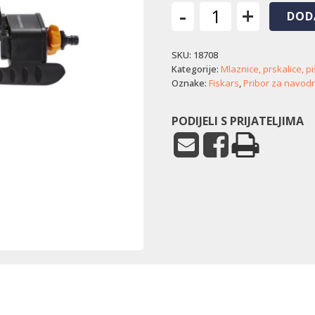
-
+
DOD
Oscilacijska
prskalica
SKU:
18708
Fiskars
(sa
Kategorije:
Mlaznice, prskalice, piš
17
Oznake:
Fiskars
,
Pribor za navod
mlaznica)
količina
PODIJELI S PRIJATELJIMA