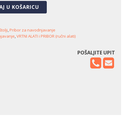
AJ U KOŠARICU
tolji
,
Pribor za navodnjavanje
njavanje
,
VRTNI ALATI i PRIBOR (ručni alati)
POŠALJITE UPIT