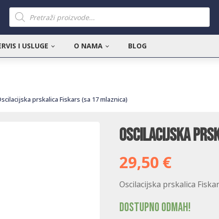
Products
search
ERVIS I USLUGE
O NAMA
BLOG
scilacijska prskalica Fiskars (sa 17 mlaznica)
Oscilacijska prsk
29,50
€
Oscilacijska prskalica Fiska
Dostupno odmah!