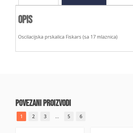
Opis
Oscilacijska prskalica Fiskars (sa 17 mlaznica)
povezani proizvodi
1
2
3
…
5
6