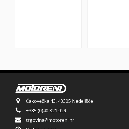
Čakovečka 43, 40305 Nedelišće
+385 (0)40 821 029
trgovina@motoreni.hr