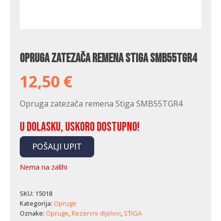
Opruga zatezača remena Stiga SMB55TGR4
12,50
€
Opruga zatezača remena Stiga SMB55TGR4
U dolasku, uskoro dostupno!
POŠALJI UPIT
Nema na zalihi
SKU:
15018
Kategorija:
Opruge
Oznake:
Opruge
,
Rezervni dijelovi
,
STIGA