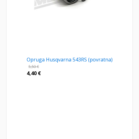
Opruga Husqvarna 543RS (povratna)
5,50
€
4,40
€