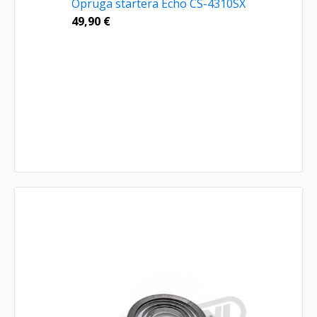
Opruga startera Echo CS-4310SX
49,90
€