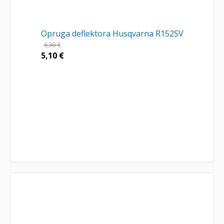
Opruga deflektora Husqvarna R152SV
6,30
€
5,10
€