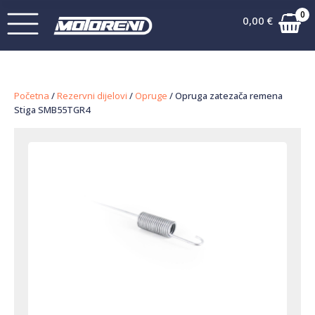
0
0,00
€
Početna
/
Rezervni dijelovi
/
Opruge
/ Opruga zatezača remena
Stiga SMB55TGR4