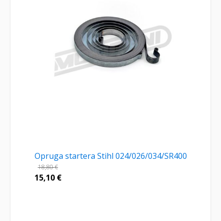
Opruga startera Stihl 024/026/034/SR400
18,80
€
15,10
€