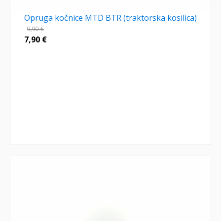
Opruga kočnice MTD BTR (traktorska kosilica)
9,90
€
7,90
€