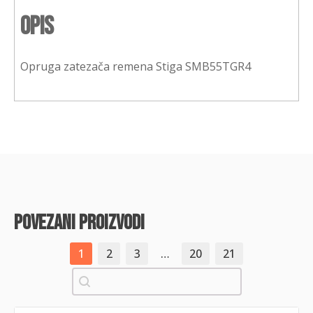
Opis
Opruga zatezača remena Stiga SMB55TGR4
povezani proizvodi
1
2
3
…
20
21
Pretraži