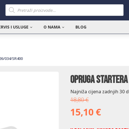
Products
search
ERVIS I USLUGE
O NAMA
BLOG
026/034/SR400
Opruga startera
Najniža cijena zadnjih 30 
18,80
€
15,10
€