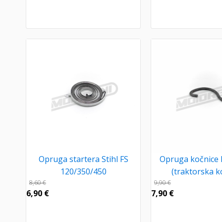
Opruga startera Stihl FS
Opruga kočnice
120/350/450
(traktorska ko
8,60
€
9,90
€
6,90
€
7,90
€