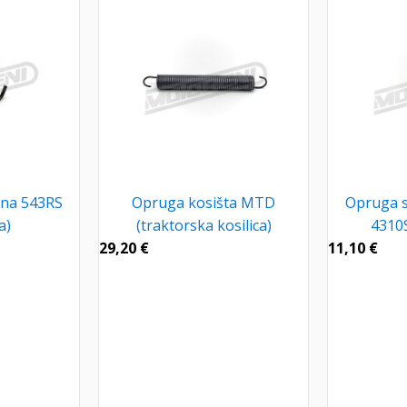
na 543RS
Opruga kosišta MTD
Opruga s
a)
(traktorska kosilica)
4310S
29,20
€
11,10
€