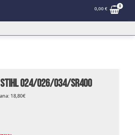
0
0,00
€
 Stihl 024/026/034/SR400
dana:
18,80
€