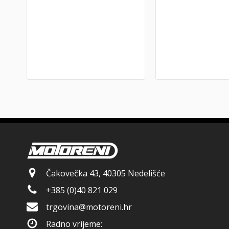
Čakovečka 43, 40305 Nedelišće
+385 (0)40 821 029
trgovina@motoreni.hr
Radno vrijeme: