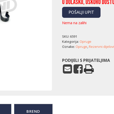
U dolasku, uskoro dost
POŠALJI UPIT
Nema na zalihi
SKU:
6591
Kategorija:
Opruge
Oznake:
Opruge
,
Rezervni dijelov
PODIJELI S PRIJATELJIMA
BREND