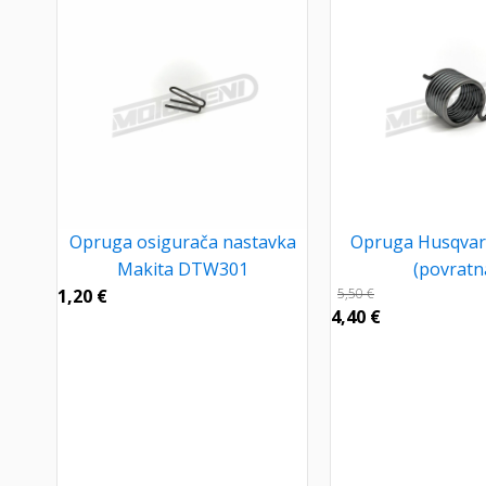
Opruga osigurača nastavka
Opruga Husqvar
Makita DTW301
(povratn
1,20
€
5,50
€
4,40
€