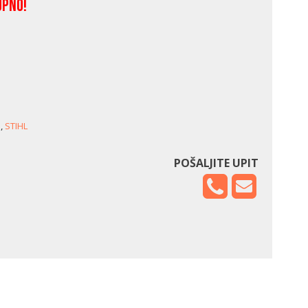
upno!
i
,
STIHL
POŠALJITE UPIT