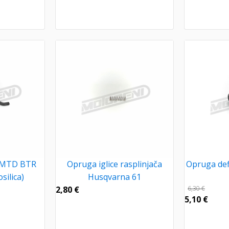
 MTD BTR
Opruga iglice rasplinjača
Opruga def
silica)
Husqvarna 61
2,80
€
6,30
€
5,10
€