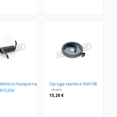
lektora Husqvarna
Opruga startera Stihl 08
R152SV
18,98
€
15,20
€