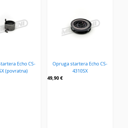
tartera Echo CS-
Opruga startera Echo CS-
X (povratna)
4310SX
49,90
€