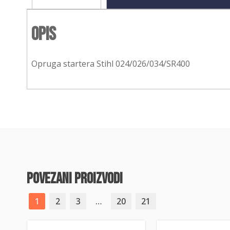
Opis
Opruga startera Stihl 024/026/034/SR400
povezani proizvodi
1
2
3
…
20
21