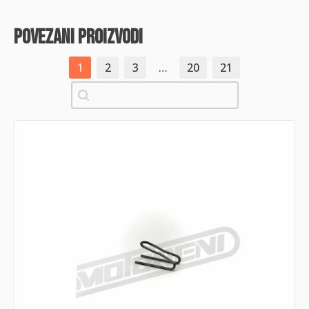
povezani proizvodi
1
2
3
…
20
21
Pretraži