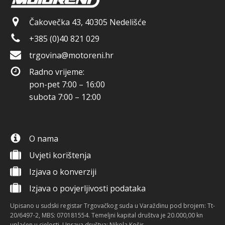
Čakovečka 43, 40305 Nedelišće
+385 (0)40 821 029
trgovina@motoreni.hr
Radno vrijeme:
pon-pet 7:00 – 16:00
subota 7:00 – 12:00
O nama
Uvjeti korištenja
Izjava o konverziji
Izjava o povjerljivosti podataka
Upisano u sudski registar Trgovačkog suda u Varaždinu pod brojem: Tt-
20/6497-2, MBS: 070181554. Temeljni kapital društva je 20.000,00 kn
uplaćen u cjelosti. Uprava društva: Nikola Košir.