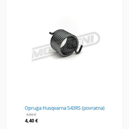
Opruga Husqvarna 543RS (povratna)
5,50
€
4,40
€