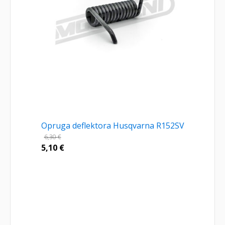
Opruga deflektora Husqvarna R152SV
6,30
€
5,10
€