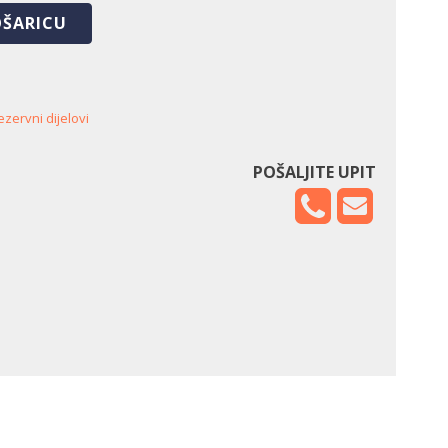
OŠARICU
ezervni dijelovi
POŠALJITE UPIT