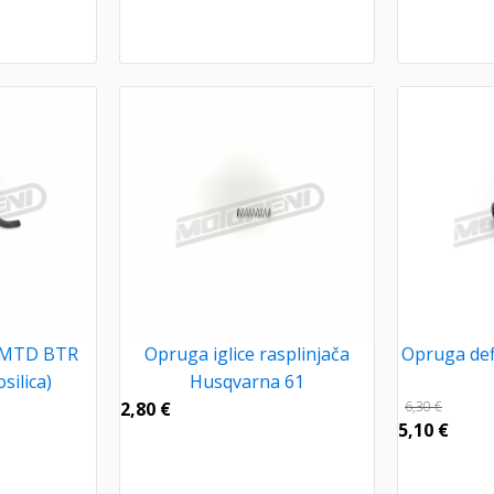
 MTD BTR
Opruga iglice rasplinjača
Opruga def
silica)
Husqvarna 61
2,80
€
6,30
€
5,10
€