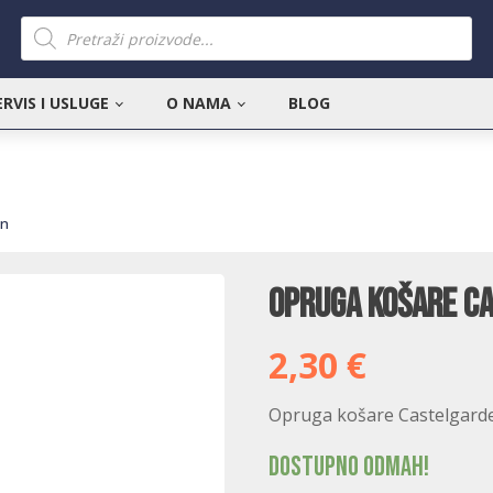
Products
search
ERVIS I USLUGE
O NAMA
BLOG
en
Opruga košare C
2,30
€
Opruga košare Castelgard
Dostupno odmah!