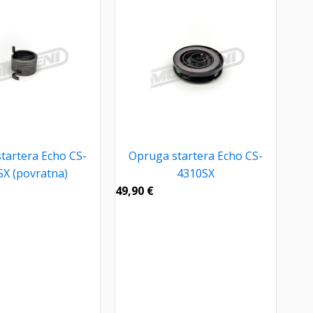
tartera Echo CS-
Opruga startera Echo CS-
X (povratna)
4310SX
49,90
€