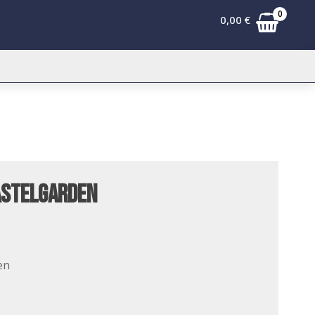
0
0,00
€
astelgarden
en