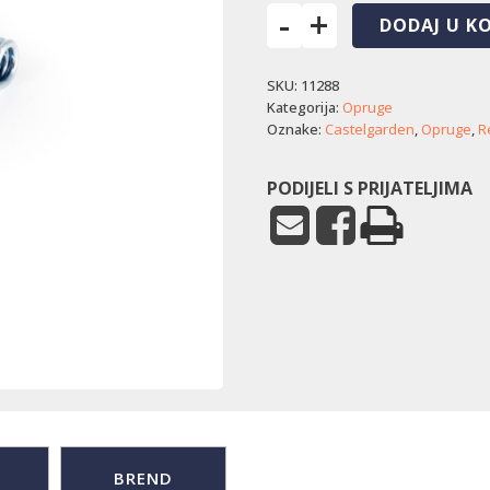
-
+
DODAJ U K
Opruga
košare
SKU:
11288
Castelgarden
količina
Kategorija:
Opruge
Oznake:
Castelgarden
,
Opruge
,
R
PODIJELI S PRIJATELJIMA
BREND