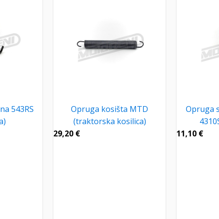
na 543RS
Opruga kosišta MTD
Opruga s
a)
(traktorska kosilica)
4310S
29,20
€
11,10
€