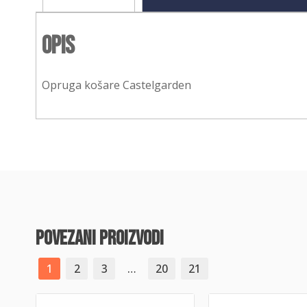
Opis
Opruga košare Castelgarden
povezani proizvodi
1
2
3
…
20
21