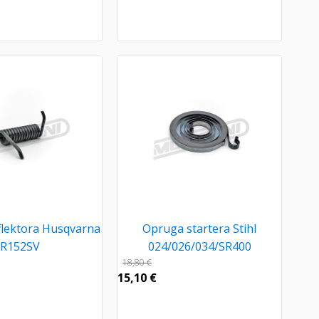
lektora Husqvarna
Opruga startera Stihl
R152SV
024/026/034/SR400
18,80
€
15,10
€