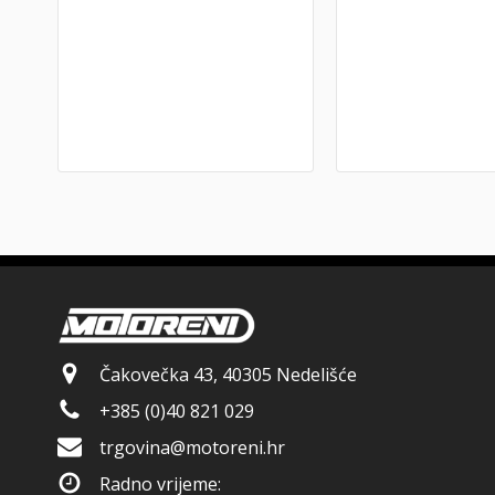
Čakovečka 43, 40305 Nedelišće
+385 (0)40 821 029
trgovina@motoreni.hr
Radno vrijeme: