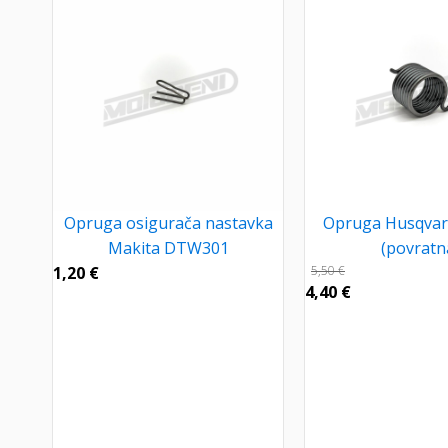
Opruga osigurača nastavka
Opruga Husqvar
Makita DTW301
(povratn
1,20
€
5,50
€
4,40
€