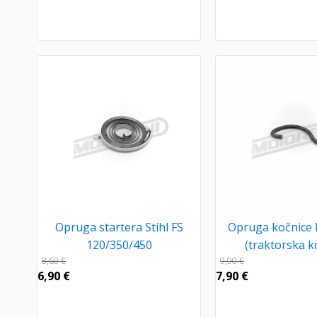
Opruga startera Stihl FS
Opruga kočnice
120/350/450
(traktorska ko
8,60
€
9,90
€
6,90
€
7,90
€