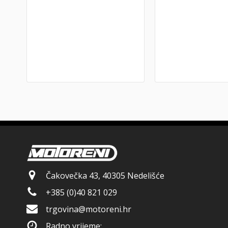
Čakovečka 43, 40305 Nedelišće
+385 (0)40 821 029
trgovina@motoreni.hr
Radno vrijeme: