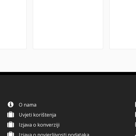
O nama
Uvjeti korištenja
Izjava o konverziji
Izjava o povjerljivosti podataka