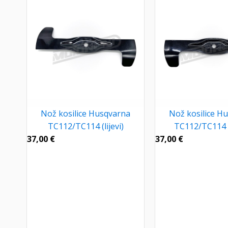
Nož kosilice Husqvarna
Nož kosilice H
TC112/TC114 (lijevi)
TC112/TC114 
37,00
€
37,00
€