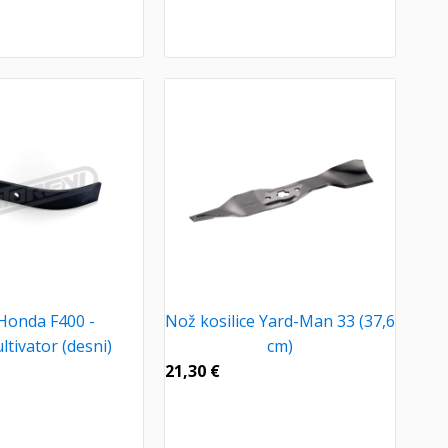
Honda F400 -
Nož kosilice Yard-Man 33 (37,6
tivator (desni)
cm)
21,30
€