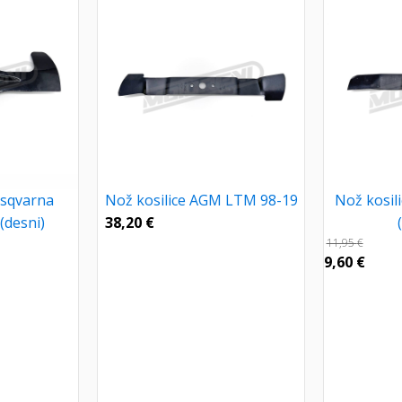
usqvarna
Nož kosilice AGM LTM 98-19
Nož kosil
(desni)
38,20
€
11,95
€
9,60
€