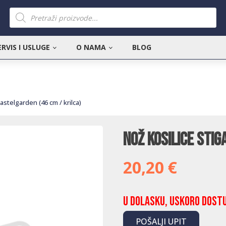
Products
search
ERVIS I USLUGE
O NAMA
BLOG
astelgarden (46 cm / krilca)
Nož kosilice Sti
20,20
€
U dolasku, uskoro dost
POŠALJI UPIT