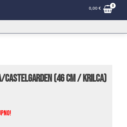
0
0,00
€
ga/Castelgarden (46 cm / krilca)
upno!