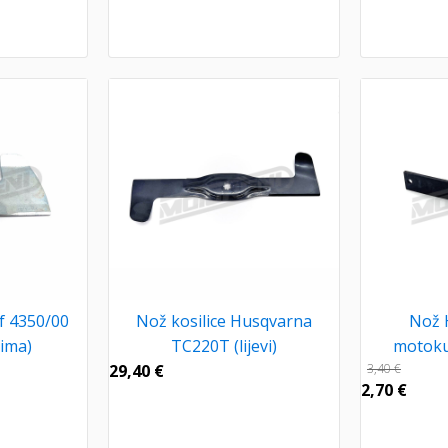
f 4350/00
Nož kosilice Husqvarna
Nož 
cima)
TC220T (lijevi)
motokul
29,40
€
3,40
€
2,70
€