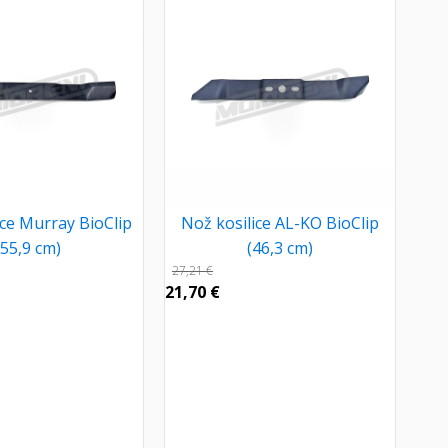
ice Murray BioClip
Nož kosilice AL-KO BioClip
(55,9 cm)
(46,3 cm)
27,21
€
21,70
€