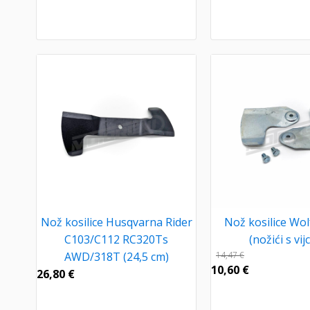
Nož kosilice Husqvarna Rider
Nož kosilice Wol
C103/C112 RC320Ts
(nožići s vij
AWD/318T (24,5 cm)
14,47
€
10,60
€
26,80
€