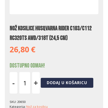
Nož kosilice Husqvarna Rider C103/C112
RC320Ts AWD/318T (24,5 cm)
26,80
€
Dostupno odmah!
-
+
DODAJ U KOŠARICU
Nož
kosilice
Husqvarna
Rider
SKU:
20650
C103/C112
Kategorija:
Nož za kosilicu