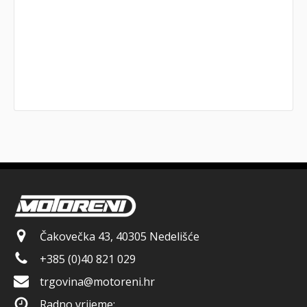
Čakovečka 43, 40305 Nedelišće
+385 (0)40 821 029
trgovina@motoreni.hr
Radno vrijeme: