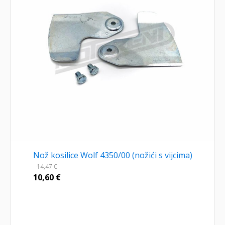
Nož kosilice Wolf 4350/00 (nožići s vijcima)
14,47
€
10,60
€