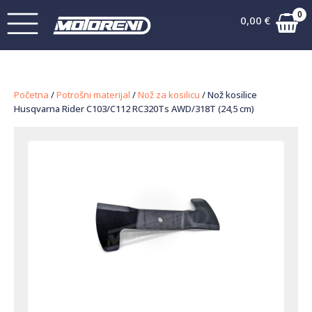
0
0,00
€
Početna
/
Potrošni materijal
/
Nož za kosilicu
/ Nož kosilice
Husqvarna Rider C103/C112 RC320Ts AWD/318T (24,5 cm)