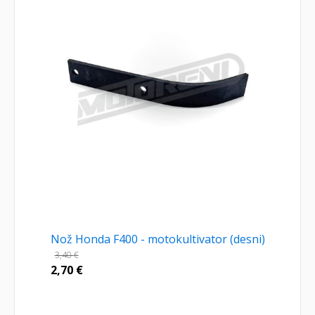
Nož Honda F400 - motokultivator (desni)
3,40
€
2,70
€