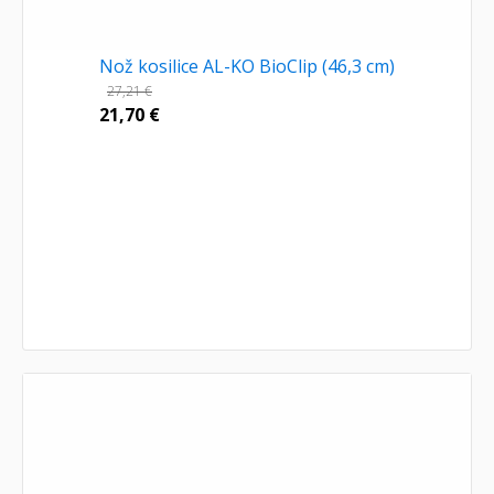
Nož kosilice AL-KO BioClip (46,3 cm)
27,21
€
21,70
€