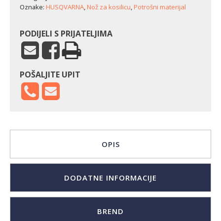
RC320Ts
Oznake:
HUSQVARNA
,
Nož za kosilicu
,
Potrošni materijal
AWD/318T
(24,5
cm)
PODIJELI S PRIJATELJIMA
količina
POŠALJITE UPIT
OPIS
DODATNE INFORMACIJE
BREND