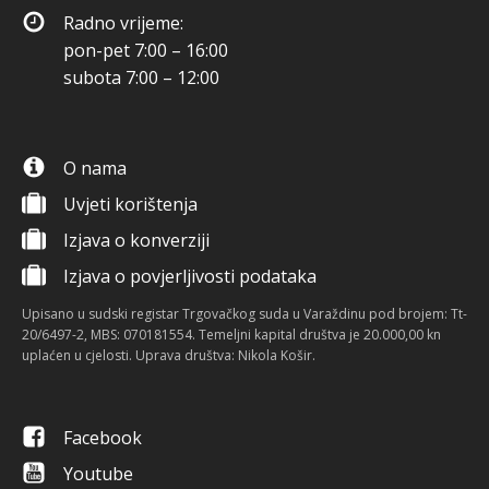
Radno vrijeme:
pon-pet 7:00 – 16:00
subota 7:00 – 12:00
O nama
Uvjeti korištenja
Izjava o konverziji
Izjava o povjerljivosti podataka
Upisano u sudski registar Trgovačkog suda u Varaždinu pod brojem: Tt-
20/6497-2, MBS: 070181554. Temeljni kapital društva je 20.000,00 kn
uplaćen u cjelosti. Uprava društva: Nikola Košir.
Facebook
Youtube