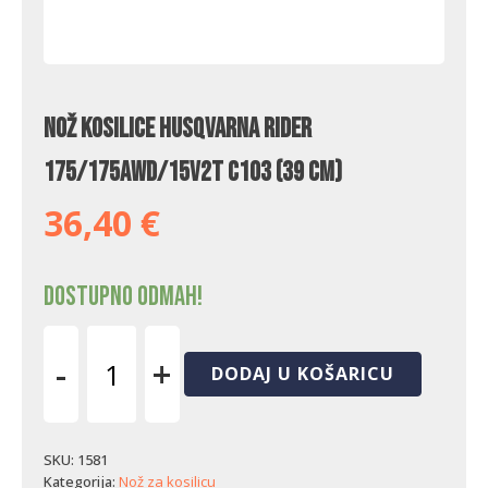
Nož kosilice Husqvarna Rider
175/175AWD/15V2T C103 (39 cm)
36,40
€
Dostupno odmah!
-
+
DODAJ U KOŠARICU
Nož
kosilice
Husqvarna
Rider
SKU:
1581
175/175AWD/15V2T
Kategorija:
Nož za kosilicu