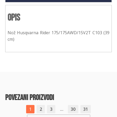
Opis
Nož Husqvarna Rider 175/175AWD/15V2T C103 (39
cm)
povezani proizvodi
1
2
3
…
30
31