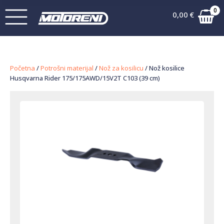
0
0,00
€
Početna
/
Potrošni materijal
/
Nož za kosilicu
/ Nož kosilice
Husqvarna Rider 175/175AWD/15V2T C103 (39 cm)