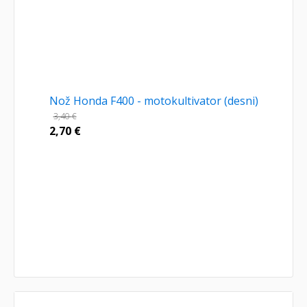
Nož Honda F400 - motokultivator (desni)
3,40
€
2,70
€