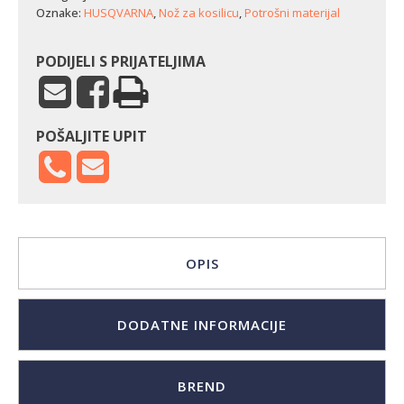
C103
Oznake:
HUSQVARNA
,
Nož za kosilicu
,
Potrošni materijal
(39
cm)
količina
PODIJELI S PRIJATELJIMA
POŠALJITE UPIT
OPIS
DODATNE INFORMACIJE
BREND