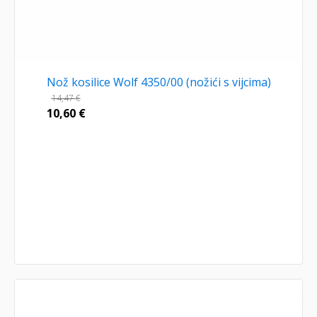
Nož kosilice Wolf 4350/00 (nožići s vijcima)
14,47
€
10,60
€