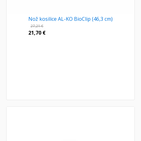
Nož kosilice AL-KO BioClip (46,3 cm)
27,21
€
21,70
€