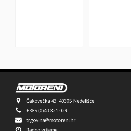
Čakovečka 43, 40305 Nedelišće
+385 (0)40 821 029
trgovina@motoreni.hr
Radno vrijeme: