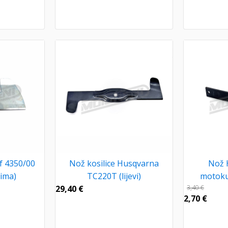
f 4350/00
Nož kosilice Husqvarna
Nož 
cima)
TC220T (lijevi)
motokul
29,40
€
3,40
€
2,70
€