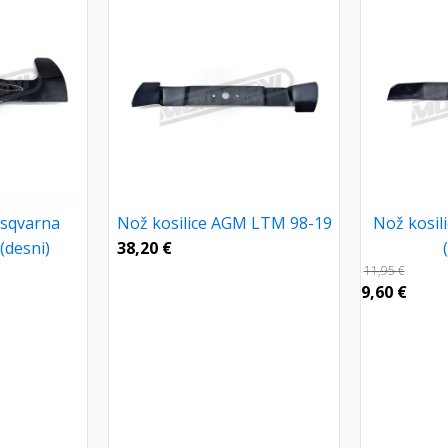
usqvarna
Nož kosilice AGM LTM 98-19
Nož kosil
(desni)
38,20
€
11,95
€
9,60
€