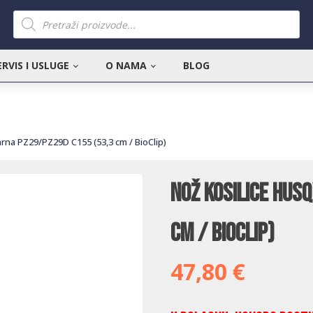
Products
search
ERVIS I USLUGE
O NAMA
BLOG
rna PZ29/PZ29D C155 (53,3 cm / BioClip)
Nož kosilice Hus
cm / BioClip)
47,80
€