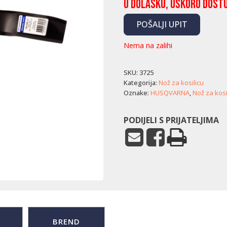
U dolasku, uskoro dost
POŠALJI UPIT
Nema na zalihi
SKU:
3725
Kategorija:
Nož za kosilicu
Oznake:
HUSQVARNA
,
Nož za kosi
PODIJELI S PRIJATELJIMA
BREND