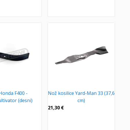
Honda F400 -
Nož kosilice Yard-Man 33 (37,6
tivator (desni)
cm)
21,30
€