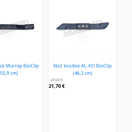
ice Murray BioClip
Nož kosilice AL-KO BioClip
(55,9 cm)
(46,3 cm)
27,21
€
21,70
€