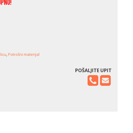
upno!
licu
,
Potrošni materijal
POŠALJITE UPIT