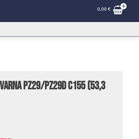
0
0,00
€
qvarna PZ29/PZ29D C155 (53,3