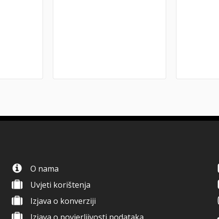
O nama
Uvjeti korištenja
Izjava o konverziji
Izjava o povjerljivosti podataka