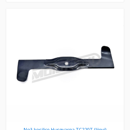
Nož kosilice Husqvarna TC220T (lijevi)