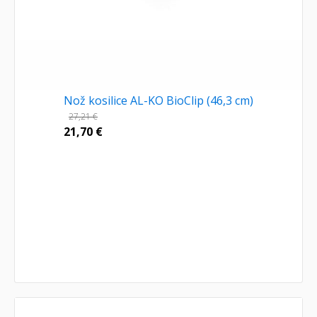
Nož kosilice AL-KO BioClip (46,3 cm)
27,21
€
21,70
€