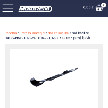
0
0,00
€
Početna
/
Potrošni materijal
/
Nož za kosilicu
/ Nož kosilice
Husqvarna CTH222/CTH180/CTH224 (54,3 cm / gornji lijevi)