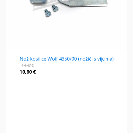
Nož kosilice Wolf 4350/00 (nožići s vijcima)
14,47
€
10,60
€