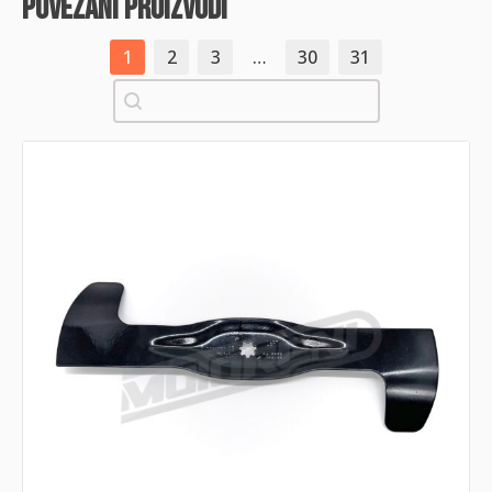
povezani proizvodi
1
2
3
…
30
31
Pretraži