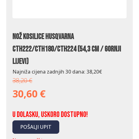
Nož kosilice Husqvarna
CTH222/CTH180/CTH224 (54,3 cm / gornji
lijevi)
Najniža cijena zadnjih 30 dana:
38,20
€
38,20
€
30,60
€
U dolasku, uskoro dostupno!
POŠALJI UPIT