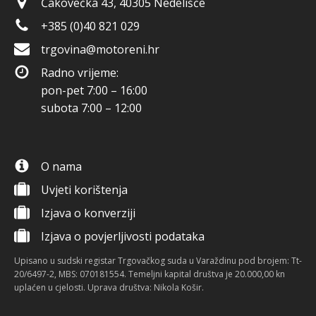
Čakovečka 43, 40305 Nedelišće
+385 (0)40 821 029
trgovina@motoreni.hr
Radno vrijeme:
pon-pet 7:00 – 16:00
subota 7:00 – 12:00
O nama
Uvjeti korištenja
Izjava o konverziji
Izjava o povjerljivosti podataka
Upisano u sudski registar Trgovačkog suda u Varaždinu pod brojem: Tt-
20/6497-2, MBS: 070181554. Temeljni kapital društva je 20.000,00 kn
uplaćen u cjelosti. Uprava društva: Nikola Košir.