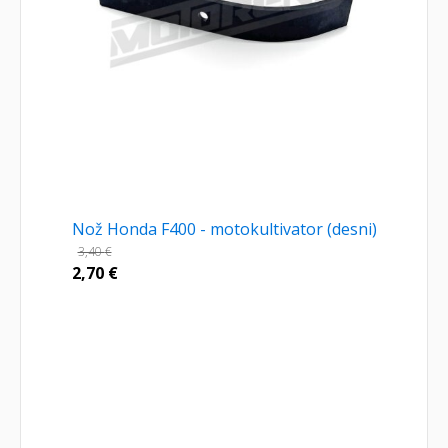
Nož Honda F400 - motokultivator (desni)
3,40
€
2,70
€