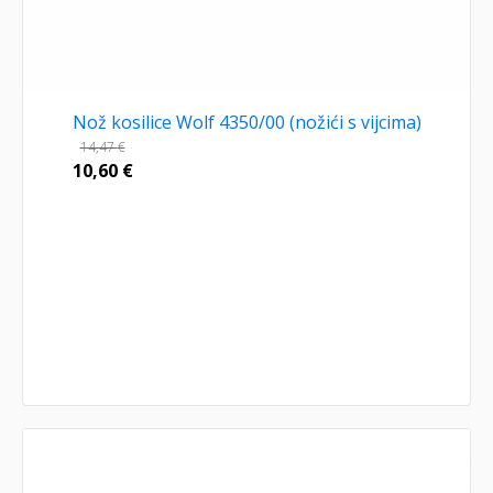
Nož kosilice Wolf 4350/00 (nožići s vijcima)
14,47
€
10,60
€