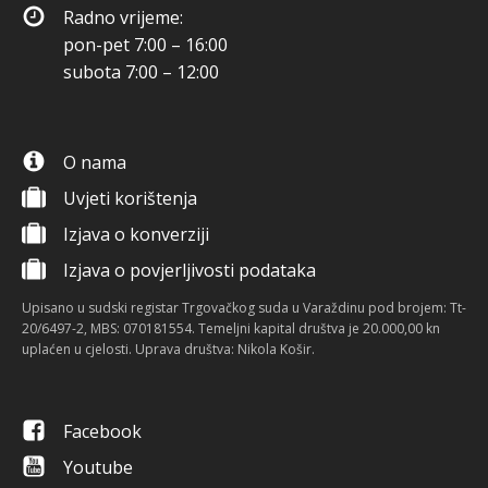
Radno vrijeme:
pon-pet 7:00 – 16:00
subota 7:00 – 12:00
O nama
Uvjeti korištenja
Izjava o konverziji
Izjava o povjerljivosti podataka
Upisano u sudski registar Trgovačkog suda u Varaždinu pod brojem: Tt-
20/6497-2, MBS: 070181554. Temeljni kapital društva je 20.000,00 kn
uplaćen u cjelosti. Uprava društva: Nikola Košir.
Facebook
Youtube