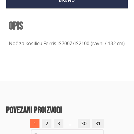
BREND
Opis
Nož za kosilicu Ferris IS700Z/IS2100 (ravni / 132 cm)
povezani proizvodi
1
2
3
…
30
31
Pretraži