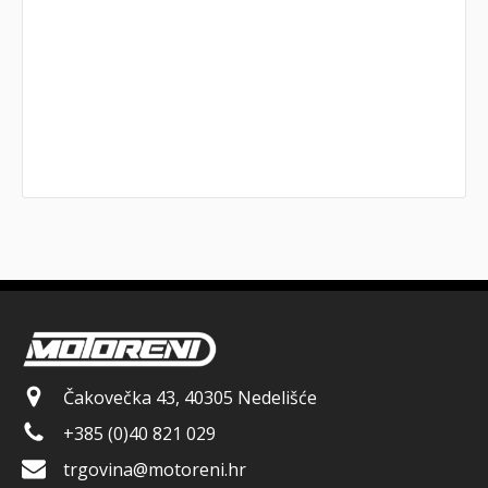
Čakovečka 43, 40305 Nedelišće
+385 (0)40 821 029
trgovina@motoreni.hr