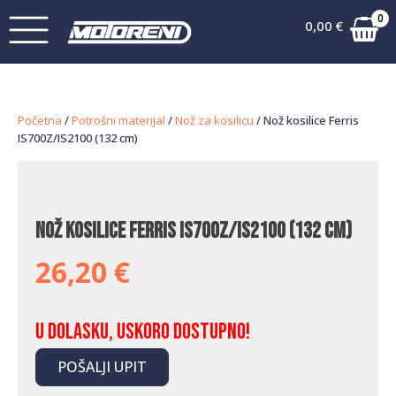
0
0,00
€
Početna
/
Potrošni materijal
/
Nož za kosilicu
/ Nož kosilice Ferris
IS700Z/IS2100 (132 cm)
Nož kosilice Ferris IS700Z/IS2100 (132 cm)
26,20
€
U dolasku, uskoro dostupno!
POŠALJI UPIT