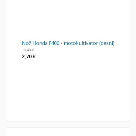
Nož Honda F400 - motokultivator (desni)
3,40
€
2,70
€