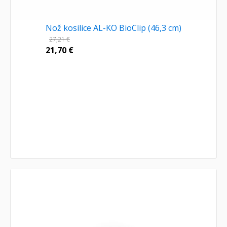
Nož kosilice AL-KO BioClip (46,3 cm)
27,21
€
21,70
€