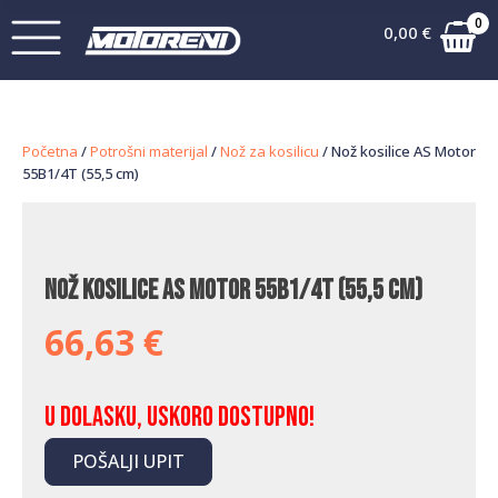
0
0,00
€
Početna
/
Potrošni materijal
/
Nož za kosilicu
/ Nož kosilice AS Motor
55B1/4T (55,5 cm)
Nož kosilice AS Motor 55B1/4T (55,5 cm)
66,63
€
U dolasku, uskoro dostupno!
POŠALJI UPIT