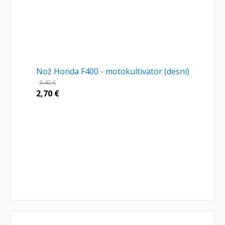
Nož Honda F400 - motokultivator (desni)
3,40
€
2,70
€