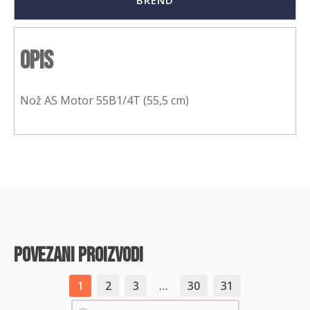
BREND
Opis
Nož AS Motor 55B1/4T (55,5 cm)
povezani proizvodi
1
2
3
…
30
31
Pretraži