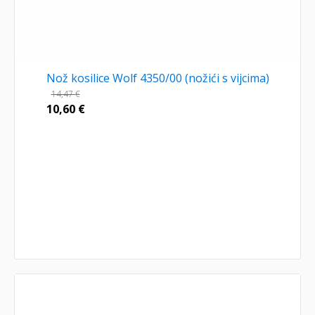
Nož kosilice Wolf 4350/00 (nožići s vijcima)
14,47
€
10,60
€