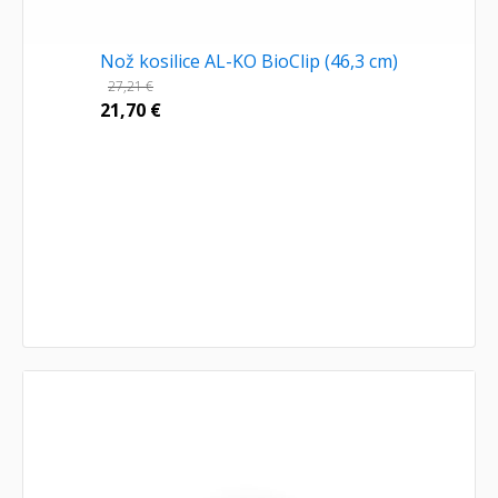
Nož kosilice AL-KO BioClip (46,3 cm)
27,21
€
21,70
€