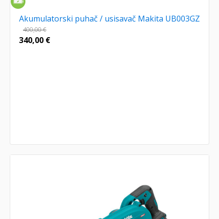
Akumulatorski puhač / usisavač Makita UB003GZ
400,00
€
340,00
€