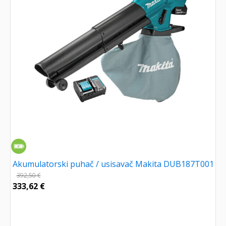
Akumulatorski puhač / usisavač Makita DUB187T001
392,50
€
333,62
€