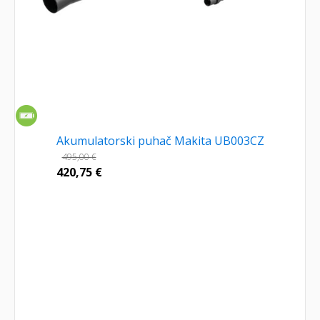
Akumulatorski puhač Makita UB003CZ
495,00
€
420,75
€