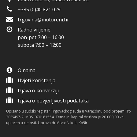
+385 (0)40 821 029
trgovina@motoreni.hr
Radno vrijeme:
pon-pet 7:00 – 16:00
subota 7:00 – 12:00
O nama
Uvjeti korištenja
Izjava o konverziji
Izjava o povjerljivosti podataka
Upisano u sudski registar Trgovačkog suda u Varaždinu pod brojem: Tt-
20/6497-2, MBS: 070181554. Temeljni kapital društva je 20.000,00 kn
uplaćen u cjelosti. Uprava društva: Nikola Košir.