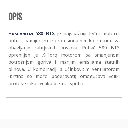
Opis
Husqvarna 580 BTS
je najsnažniji leđni motorni
puhač, namijenjen je profesionalnim korisnicima za
obavljanje zahtjevnih poslova. Puhač 580 BTS
opremljen je X-Torq motorom sa smanjenom
potrošnjom goriva i manjim emisijama štetnih
plinova. U kombinaciji s učinkovitim ventilatorom
(brzina se može podešavati) omogućava veliki
protok zraka i veliku brzinu ispuha.