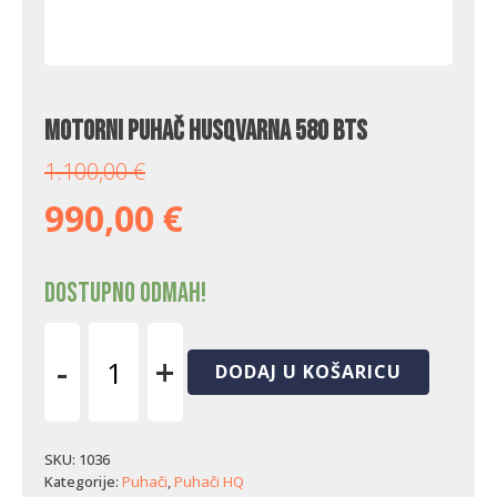
Motorni puhač Husqvarna 580 BTS
1.100,00
€
990,00
€
Dostupno odmah!
-
+
DODAJ U KOŠARICU
Motorni
puhač
Husqvarna
580
SKU:
1036
BTS
Kategorije:
Puhači
,
Puhači HQ
količina