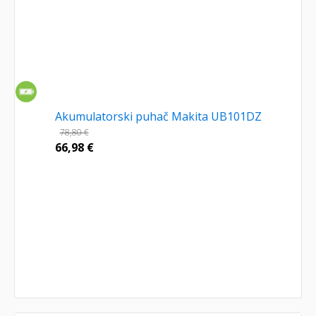
Akumulatorski puhač Makita UB101DZ
78,80
€
66,98
€