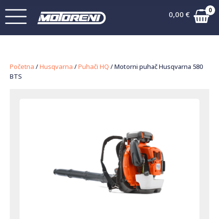
0
0,00
€
Početna
/
Husqvarna
/
Puhači HQ
/ Motorni puhač Husqvarna 580
BTS