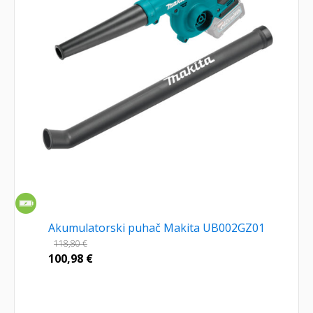
Akumulatorski puhač Makita UB002GZ01
118,80
€
100,98
€