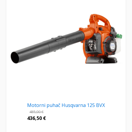
Motorni puhač Husqvarna 125 BVX
485,00
€
436,50
€