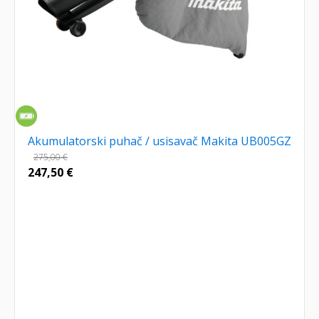
Akumulatorski puhač / usisavač Makita UB005GZ
275,00
€
247,50
€