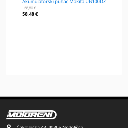
Akumulatorski puhač Makita UB100DZ
68,80
€
58,48
€
Čakovečka 43, 40305 Nedelišće