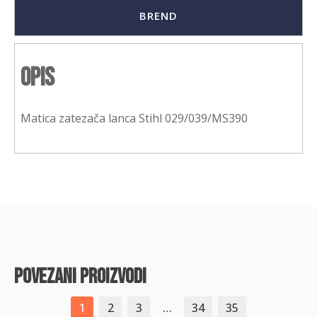
BREND
Opis
Matica zatezača lanca Stihl 029/039/MS390
povezani proizvodi
1
2
3
…
34
35