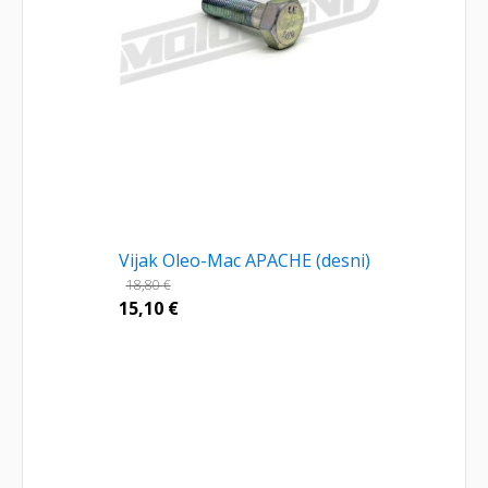
Vijak Oleo-Mac APACHE (desni)
18,80
€
15,10
€