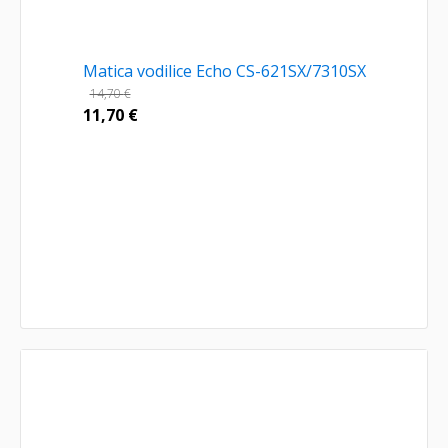
Matica vodilice Echo CS-621SX/7310SX
14,70
€
11,70
€