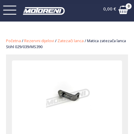
0
0,00
€
Početna
/
Rezervni dijelovi
/
Zatezači lanca
/ Matica zatezača lanca
Stihl 029/039/MS390