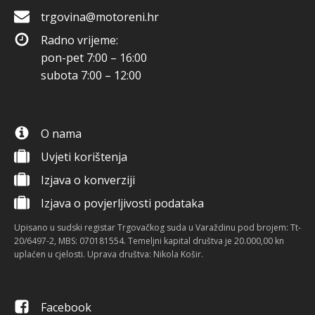
trgovina@motoreni.hr
Radno vrijeme:
pon-pet 7:00 – 16:00
subota 7:00 – 12:00
O nama
Uvjeti korištenja
Izjava o konverziji
Izjava o povjerljivosti podataka
Upisano u sudski registar Trgovačkog suda u Varaždinu pod brojem: Tt-
20/6497-2, MBS: 070181554. Temeljni kapital društva je 20.000,00 kn
uplaćen u cjelosti. Uprava društva: Nikola Košir.
Facebook