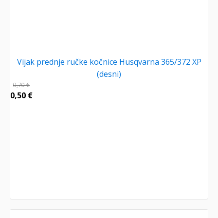
Vijak prednje ručke kočnice Husqvarna 365/372 XP
(desni)
0,70
€
0,50
€