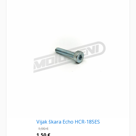
Vijak škara Echo HCR-185ES
1,90
€
1,50
€