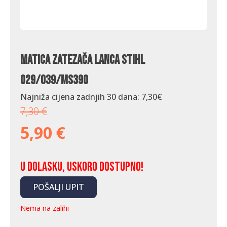
Matica zatezača lanca Stihl
029/039/MS390
Najniža cijena zadnjih 30 dana:
7,30
€
7,30
€
5,90
€
U dolasku, uskoro dostupno!
POŠALJI UPIT
Nema na zalihi