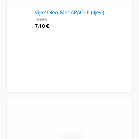
Vijak Oleo-Mac APACHE (lijevi)
8,80
€
7,10
€