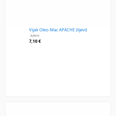
Vijak Oleo-Mac APACHE (lijevi)
8,80
€
7,10
€