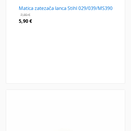
Matica zatezača lanca Stihl 029/039/MS390
7,30
€
5,90
€