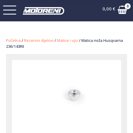
0
0,00
€
Početna
/
Rezervni dijelovi
/
Matice i vijci
/ Matica noža Husqvarna
236/143RII