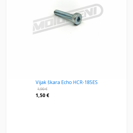
Vijak škara Echo HCR-185ES
1,90
€
1,50
€