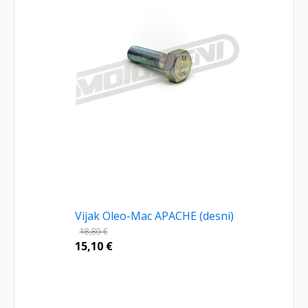
Vijak Oleo-Mac APACHE (desni)
18,80
€
15,10
€