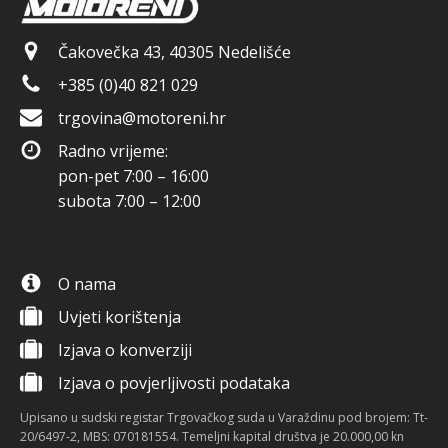
Čakovečka 43, 40305 Nedelišće
+385 (0)40 821 029
trgovina@motoreni.hr
Radno vrijeme:
pon-pet 7:00 – 16:00
subota 7:00 – 12:00
O nama
Uvjeti korištenja
Izjava o konverziji
Izjava o povjerljivosti podataka
Upisano u sudski registar Trgovačkog suda u Varaždinu pod brojem: Tt-
20/6497-2, MBS: 070181554. Temeljni kapital društva je 20.000,00 kn