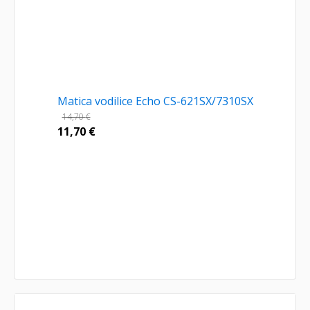
Matica vodilice Echo CS-621SX/7310SX
14,70
€
11,70
€