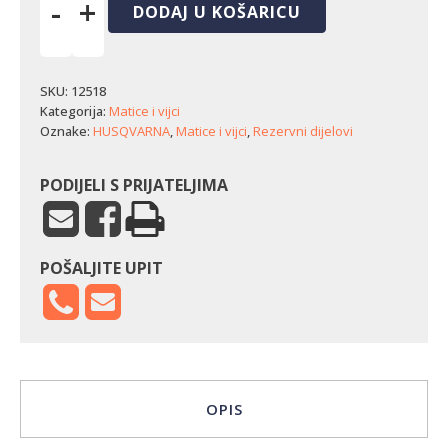
-
+
DODAJ U KOŠARICU
Matica
noža
Husqvarna
236/143RII
SKU:
12518
količina
Kategorija:
Matice i vijci
Oznake:
HUSQVARNA
,
Matice i vijci
,
Rezervni dijelovi
PODIJELI S PRIJATELJIMA
POŠALJITE UPIT
OPIS