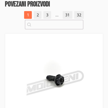
povezani proizvodi
1
2
3
…
31
32
Pretraži