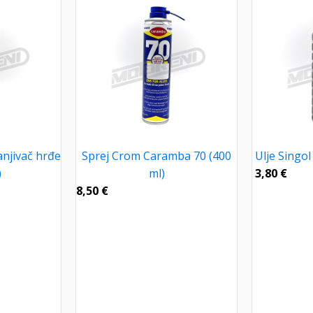
anjivač hrđe
Sprej Crom Caramba 70 (400
Ulje Singol
)
ml)
3,80
€
8,50
€