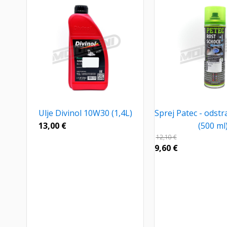
Ulje Divinol 10W30 (1,4L)
Sprej Patec - odstr
13,00
€
(500 ml
12,10
€
9,60
€