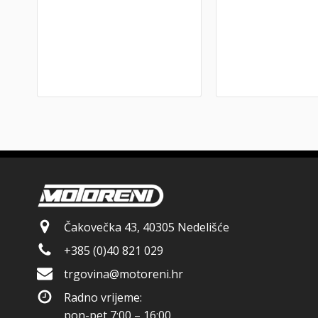
Čakovečka 43, 40305 Nedelišće
+385 (0)40 821 029
trgovina@motoreni.hr
Radno vrijeme:
pon-pet 7:00 – 16:00