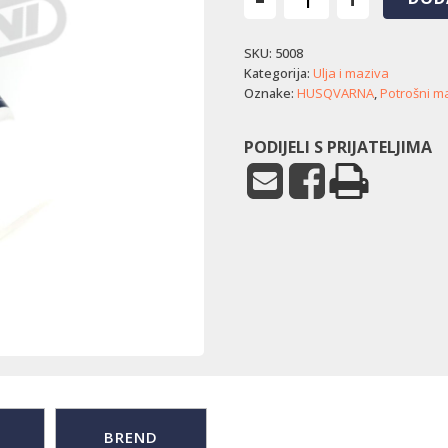
Mast
za
SKU:
5008
pužni
zglob
Kategorija:
Ulja i maziva
Husqvarna
Oznake:
HUSQVARNA
,
Potrošni ma
(225
g)
PODIJELI S PRIJATELJIMA
količina
BREND