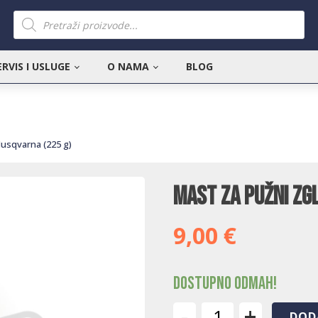
Products
search
ERVIS I USLUGE
O NAMA
BLOG
Husqvarna (225 g)
Mast za pužni zg
9,00
€
Dostupno odmah!
-
+
DOD