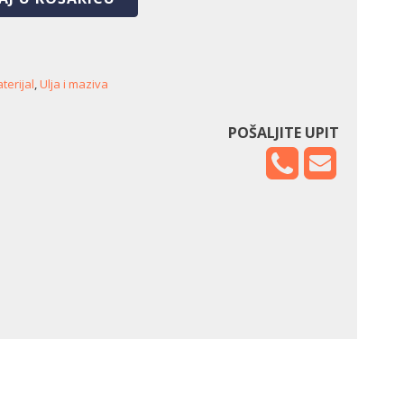
terijal
,
Ulja i maziva
POŠALJITE UPIT