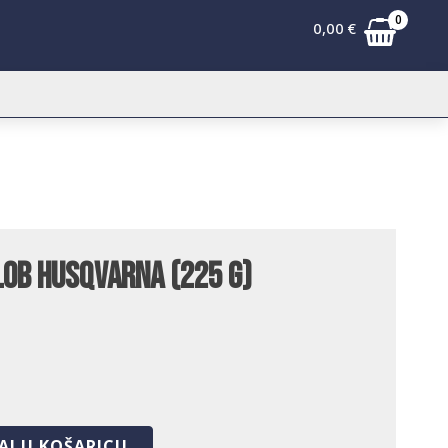
0
0,00
€
lob Husqvarna (225 g)
AJ U KOŠARICU