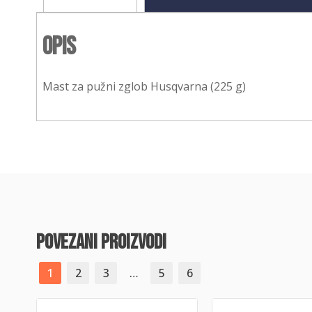
Opis
Mast za pužni zglob Husqvarna (225 g)
povezani proizvodi
1
2
3
…
5
6