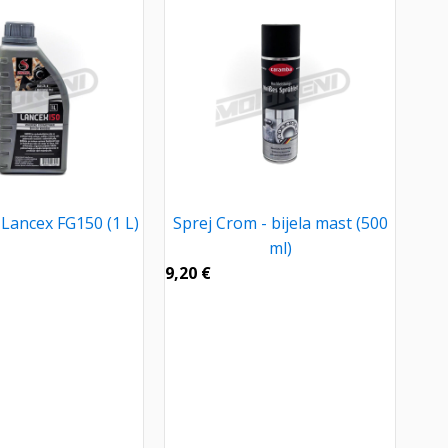
 Lancex FG150 (1 L)
Sprej Crom - bijela mast (500
ml)
9,20
€