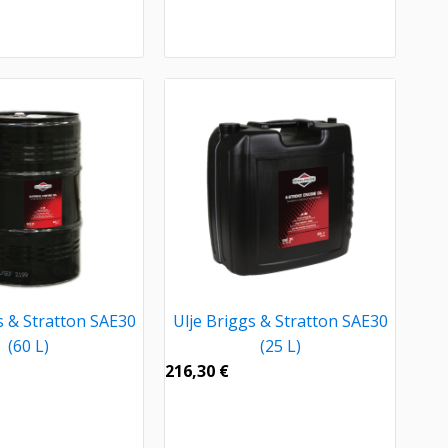
s & Stratton SAE30
Ulje Briggs & Stratton SAE30
(60 L)
(25 L)
216,30
€