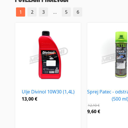
1
2
3
…
5
6
Ulje Divinol 10W30 (1,4L)
Sprej Patec - odstr
13,00
€
(500 ml
12,10
€
9,60
€