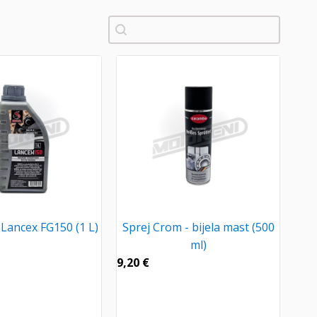
Pretraži
 Lancex FG150 (1 L)
Sprej Crom - bijela mast (500
ml)
9,20
€