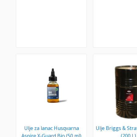
Ulje za lanac Husqvarna
Ulje Briggs & Str
Aspire X-Guard Bio (50 ml)
(200 L)