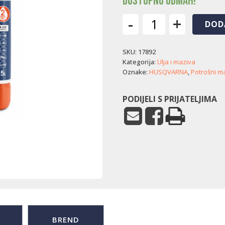
Dostupno odmah!
-
+
DOD
Gorivo
Husqvarna
SKU:
17892
XP
Power
Kategorija:
Ulja i maziva
2
Oznake:
HUSQVARNA
,
Potrošni ma
(5
L)
PODIJELI S PRIJATELJIMA
količina
BREND