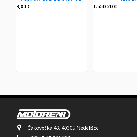
8,00
€
1.550,20
€
Čakovečka 43, 40305 Nedelišće