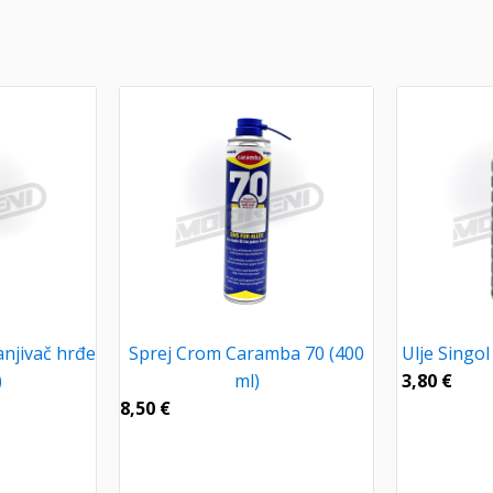
anjivač hrđe
Sprej Crom Caramba 70 (400
Ulje Singol
)
ml)
3,80
€
8,50
€