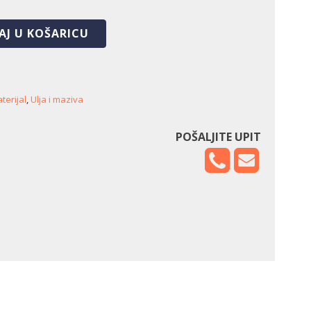
AJ U KOŠARICU
terijal
,
Ulja i maziva
POŠALJITE UPIT