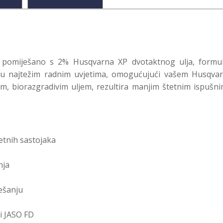
 pomiješano s 2% Husqvarna XP dvotaktnog ulja, formuli
 u najtežim radnim uvjetima, omogućujući vašem Husqvarn
m, biorazgradivim uljem, rezultira manjim štetnim ispušni
etnih sastojaka
nja
ešanju
i JASO FD