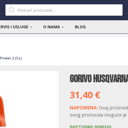
Products
search
ERVIS I USLUGE
O NAMA
BLOG
Power 2 (5 L)
Gorivo Husqvarna
31,40
€
NAPOMENA:
Ovaj proizvod
ovog proizvoda moguće je is