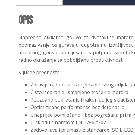
Opis
Napredno alkilatno gorivo za dvotaktne motore
podmazivanje osiguravaju dugotrajnu izdržljivost
alkilatnog goriva, pomiješana s potpuno sintetički
radno okruženje za poboljšanu produktivnost.
Ključne prednosti:
Zdravije radno okruženje radi niskog udjela št
Čisto izgaranje i smanjeno trošenje motora
Pouzdano pokretanje i nakon duljeg skladište
Optimizirane performanse bez detonacija
Unaprijed pomiješano - bez pogrešaka pri mij
U skladu s normom EN 17867:2023
Zadovoljava i premašuje standarde ISO L-EGD 