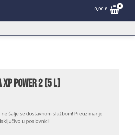
0
0,00
€
 XP Power 2 (5 L)
 ne šalje se dostavnom službom! Preuzimanje
ključivo u poslovnici!