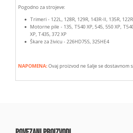
Pogodno za strojeve:
Trimeri - 122L, 128R, 129R, 143R-II, 135R, 122R
Motorne pile - 135, T540 XP, 545, 550 XP, T540
XP, T435, 372 XP
Škare za živicu - 226HD75S, 325HE4
NAPOMENA:
Ovaj proizvod ne šalje se dostavnom s
povezani proizvodi