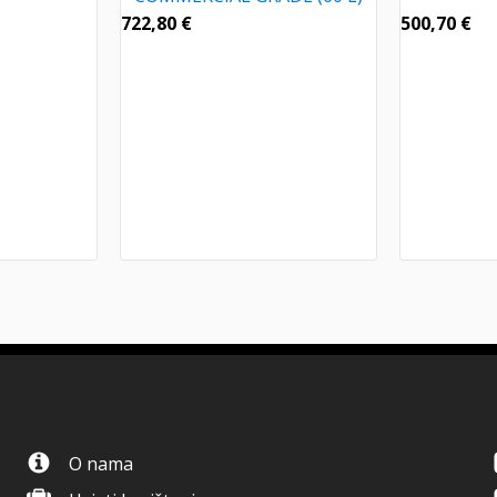
722,80
€
500,70
€
O nama