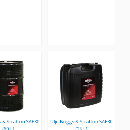
s & Stratton SAE30
Ulje Briggs & Stratton SAE30
(60 L)
(25 L)