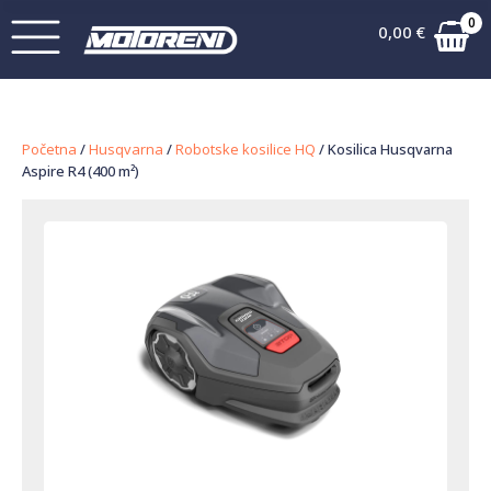
0
0,00
€
Početna
/
Husqvarna
/
Robotske kosilice HQ
/ Kosilica Husqvarna
Aspire R4 (400 m²)