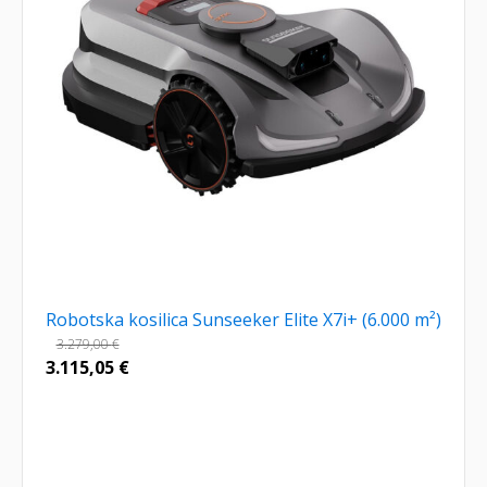
Robotska kosilica Sunseeker Elite X7i+ (6.000 m²)
3.279,00
€
3.115,05
€