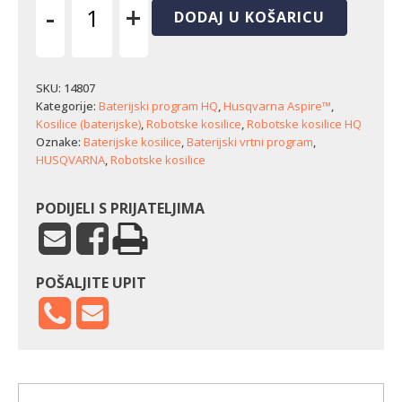
-
+
DODAJ U KOŠARICU
Kosilica
Husqvarna
Aspire
R4
SKU:
14807
(400
Kategorije:
Baterijski program HQ
,
Husqvarna Aspire™
,
m²)
Kosilice (baterijske)
,
Robotske kosilice
,
Robotske kosilice HQ
količina
Oznake:
Baterijske kosilice
,
Baterijski vrtni program
,
HUSQVARNA
,
Robotske kosilice
PODIJELI S PRIJATELJIMA
POŠALJITE UPIT