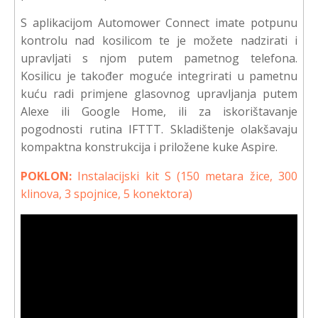
S aplikacijom Automower Connect imate potpunu
kontrolu nad kosilicom te je možete nadzirati i
upravljati s njom putem pametnog telefona.
Kosilicu je također moguće integrirati u pametnu
kuću radi primjene glasovnog upravljanja putem
Alexe ili Google Home, ili za iskorištavanje
pogodnosti rutina IFTTT. Skladištenje olakšavaju
kompaktna konstrukcija i priložene kuke Aspire.
POKLON:
Instalacijski kit S (150 metara žice, 300
klinova, 3 spojnice, 5 konektora)