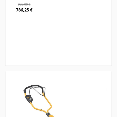
925,00
€
786,25
€