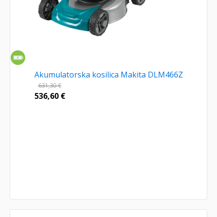
Akumulatorska kosilica Makita DLM466Z
631,30
€
536,60
€