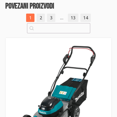
povezani proizvodi
1
2
3
…
13
14
Pretraži