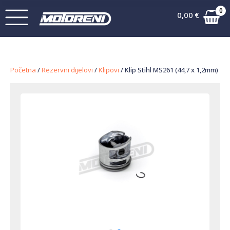
0
0,00
€
Početna
/
Rezervni dijelovi
/
Klipovi
/ Klip Stihl MS261 (44,7 x 1,2mm)