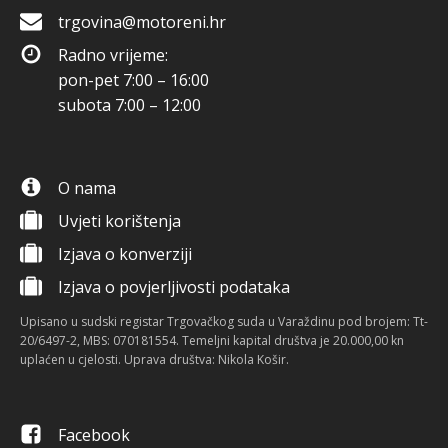
trgovina@motoreni.hr
Radno vrijeme:
pon-pet 7:00 – 16:00
subota 7:00 – 12:00
O nama
Uvjeti korištenja
Izjava o konverziji
Izjava o povjerljivosti podataka
Upisano u sudski registar Trgovačkog suda u Varaždinu pod brojem: Tt-
20/6497-2, MBS: 070181554. Temeljni kapital društva je 20.000,00 kn
uplaćen u cjelosti. Uprava društva: Nikola Košir.
Facebook