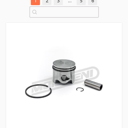
1
2
3
…
5
6
Pretraži