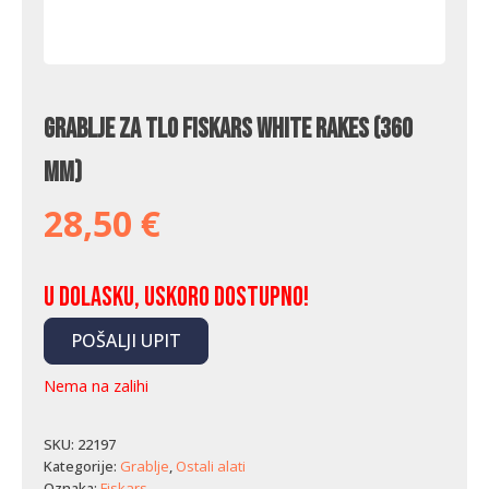
Grablje za tlo Fiskars White Rakes (360
mm)
28,50
€
U dolasku, uskoro dostupno!
POŠALJI UPIT
Nema na zalihi
SKU:
22197
Kategorije:
Grablje
,
Ostali alati
Oznaka:
Fiskars