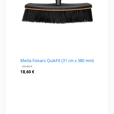
Metla Fiskars QuikFit (31 cm x 380 mm)
23,30
€
18,60
€