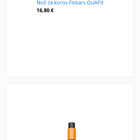
Nož za korov Fiskars QuikFit
16,80
€