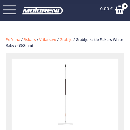
0
0,00
€
Početna
/
Fiskars
/
Vrtlarstvo
/
Grablje
/ Grablje za tlo Fiskars White
Rakes (360 mm)