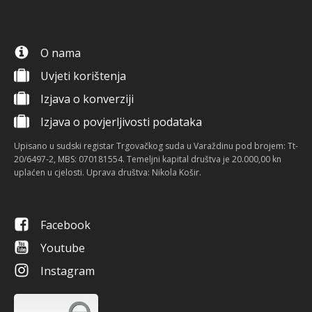
O nama
Uvjeti korištenja
Izjava o konverziji
Izjava o povjerljivosti podataka
Upisano u sudski registar Trgovačkog suda u Varaždinu pod brojem: Tt-
20/6497-2, MBS: 070181554. Temeljni kapital društva je 20.000,00 kn
uplaćen u cjelosti. Uprava društva: Nikola Košir.
Facebook
Youtube
Instagram