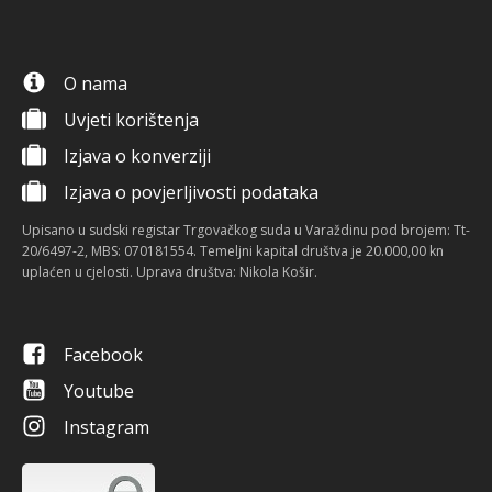
O nama
Uvjeti korištenja
Izjava o konverziji
Izjava o povjerljivosti podataka
Upisano u sudski registar Trgovačkog suda u Varaždinu pod brojem: Tt-
20/6497-2, MBS: 070181554. Temeljni kapital društva je 20.000,00 kn
uplaćen u cjelosti. Uprava društva: Nikola Košir.
Facebook
Youtube
Instagram