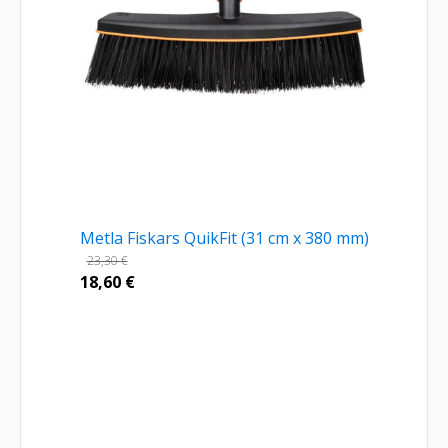
Metla Fiskars QuikFit (31 cm x 380 mm)
23,30
€
18,60
€