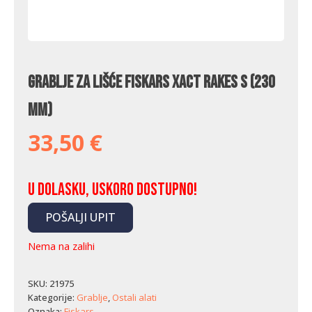
Grablje za lišće Fiskars Xact Rakes S (230
mm)
33,50
€
U dolasku, uskoro dostupno!
POŠALJI UPIT
Nema na zalihi
SKU:
21975
Kategorije:
Grablje
,
Ostali alati
Oznaka:
Fiskars