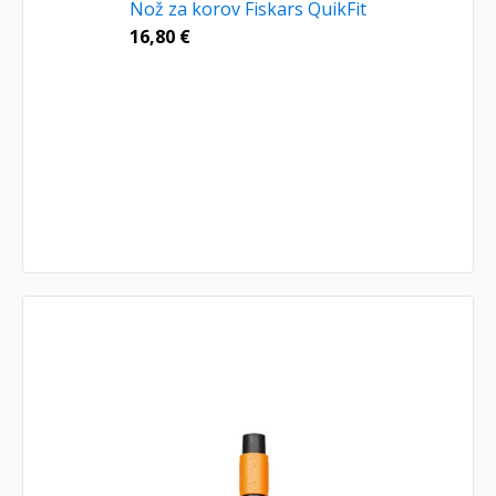
Nož za korov Fiskars QuikFit
16,80
€