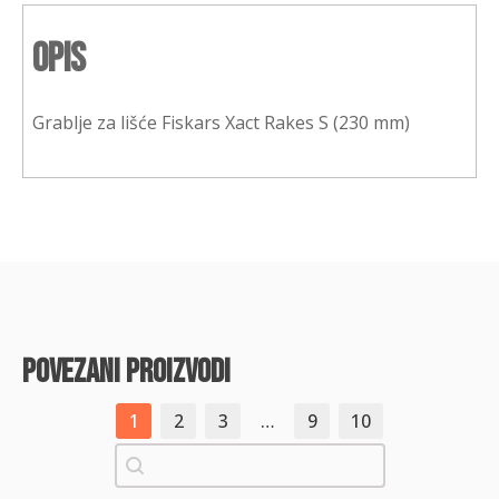
Opis
Grablje za lišće Fiskars Xact Rakes S (230 mm)
povezani proizvodi
1
2
3
…
9
10
Pretraži