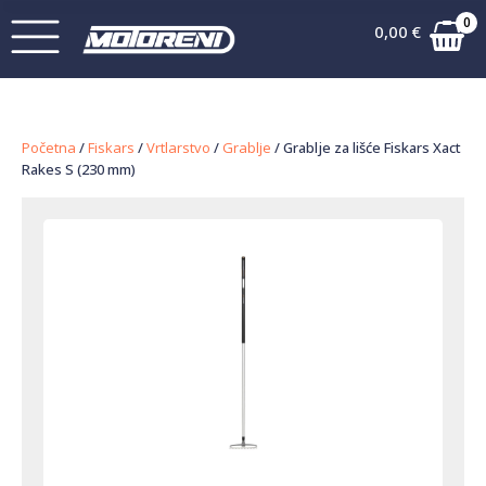
0
0,00
€
Početna
/
Fiskars
/
Vrtlarstvo
/
Grablje
/ Grablje za lišće Fiskars Xact
Rakes S (230 mm)