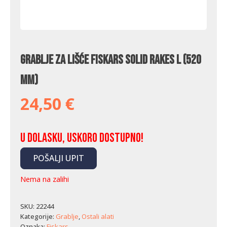
Grablje za lišće Fiskars Solid Rakes L (520
mm)
24,50
€
U dolasku, uskoro dostupno!
POŠALJI UPIT
Nema na zalihi
SKU:
22244
Kategorije:
Grablje
,
Ostali alati
Oznaka:
Fiskars