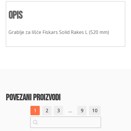
Opis
Grablje za lišće Fiskars Solid Rakes L (520 mm)
povezani proizvodi
1
2
3
…
9
10
Pretraži