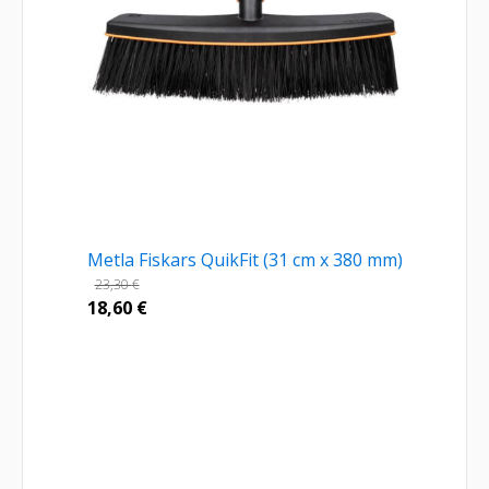
Metla Fiskars QuikFit (31 cm x 380 mm)
23,30
€
18,60
€