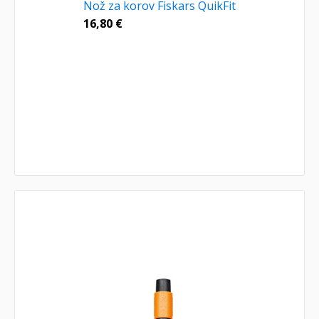
Nož za korov Fiskars QuikFit
16,80
€