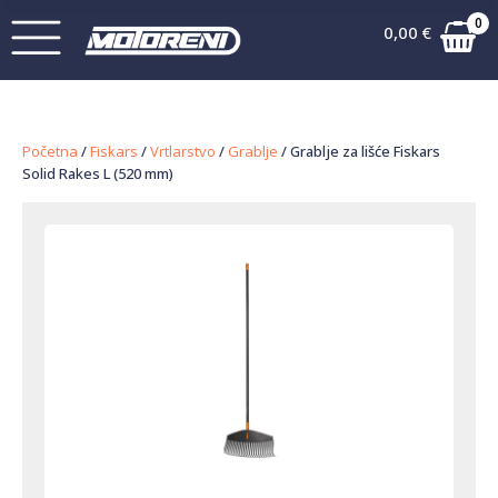
0
0,00
€
Početna
/
Fiskars
/
Vrtlarstvo
/
Grablje
/ Grablje za lišće Fiskars
Solid Rakes L (520 mm)