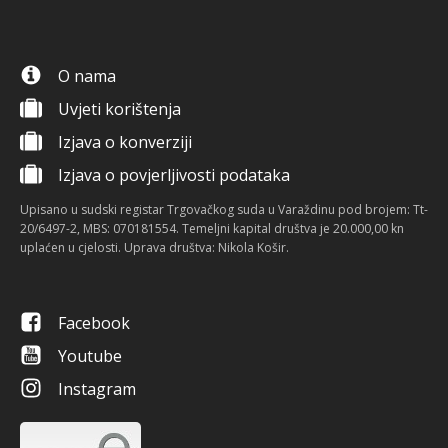
O nama
Uvjeti korištenja
Izjava o konverziji
Izjava o povjerljivosti podataka
Upisano u sudski registar Trgovačkog suda u Varaždinu pod brojem: Tt-
20/6497-2, MBS: 070181554. Temeljni kapital društva je 20.000,00 kn
uplaćen u cjelosti. Uprava društva: Nikola Košir.
Facebook
Youtube
Instagram