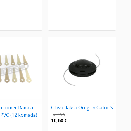
a trimer Ramda
Glava flaksa Oregon Gator S
 PVC (12 komada)
21,10
€
10,60
€