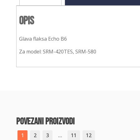
Opis
Glava flaksa Echo B6
Za model: SRM-420TES, SRM-580
povezani proizvodi
1
2
3
…
11
12