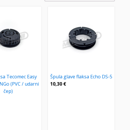
aksa Tecomec Easy
Špula glave flaksa Echo DS-5
Go (PVC / udarni
10,30
€
čep)