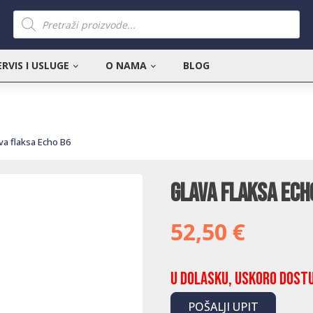
Products
search
ERVIS I USLUGE
O NAMA
BLOG
va flaksa Echo B6
Glava flaksa Ech
52,50
€
U dolasku, uskoro dost
POŠALJI UPIT