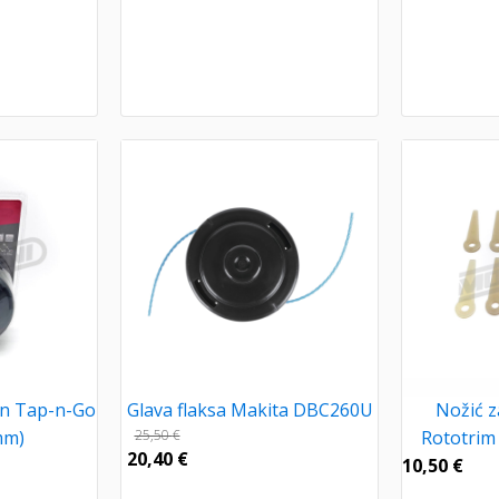
on Tap-n-Go
Glava flaksa Makita DBC260U
Nožić z
 mm)
25,50
€
Rototrim
20,40
€
10,50
€