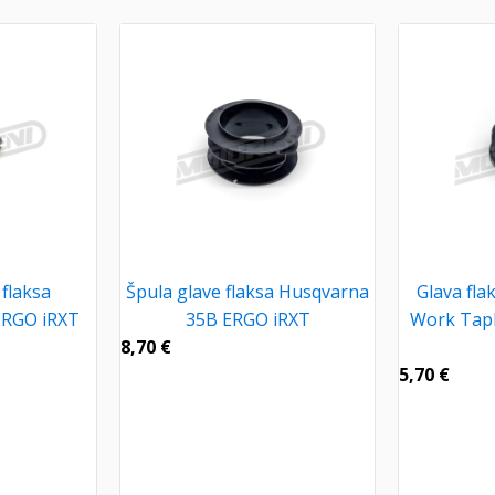
flaksa
Špula glave flaksa Husqvarna
Glava fl
ERGO iRXT
35B ERGO iRXT
Work TapN
8,70
€
5,70
€