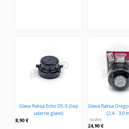
Glava flaksa Echo DS-5 (čep
Glava flaksa Oreg
udarne glave)
(2,4 - 3,0
8,90
€
32,70
€
24,90
€