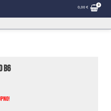
0
0,00
€
o B6
upno!