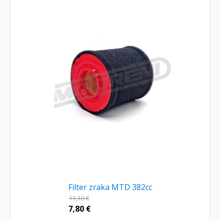
Filter zraka MTD 382cc
11,10
€
7,80
€