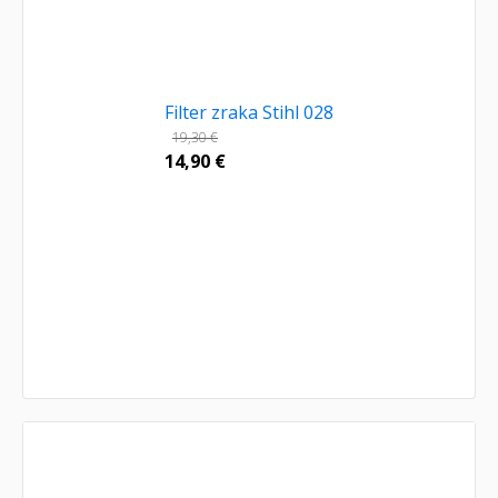
Filter zraka Stihl 028
19,30
€
14,90
€