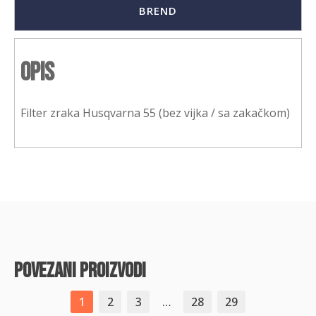
BREND
Opis
Filter zraka Husqvarna 55 (bez vijka / sa zakačkom)
povezani proizvodi
1
2
3
…
28
29