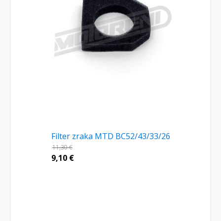
Filter zraka MTD BC52/43/33/26
11,30
€
9,10
€