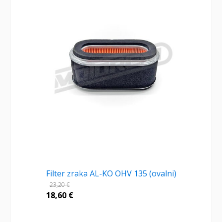
Filter zraka AL-KO OHV 135 (ovalni)
23,20
€
18,60
€