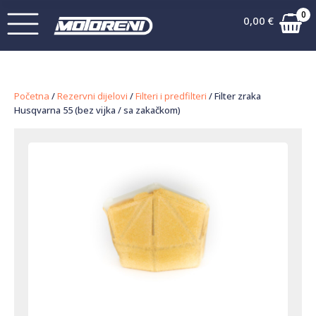
0
0,00
€
Početna
/
Rezervni dijelovi
/
Filteri i predfilteri
/ Filter zraka
Husqvarna 55 (bez vijka / sa zakačkom)