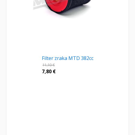
Filter zraka MTD 382cc
11,10
€
7,80
€