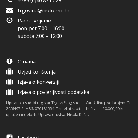
+385 (0)40 821 029
trgovina@motoreni.hr
Radno vrijeme:
pon-pet 7:00 – 16:00
subota 7:00 – 12:00
O nama
Uvjeti korištenja
Izjava o konverziji
Izjava o povjerljivosti podataka
Upisano u sudski registar Trgovačkog suda u Varaždinu pod brojem: Tt-
20/6497-2, MBS: 070181554. Temeljni kapital društva je 20.000,00 kn
uplaćen u cjelosti. Uprava društva: Nikola Košir.
Facebook