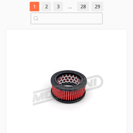
1
2
3
…
28
29
Pretraži