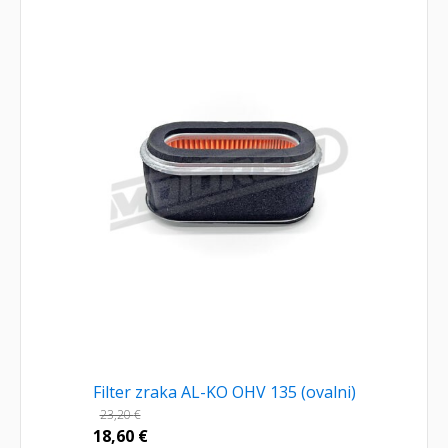
Filter zraka AL-KO OHV 135 (ovalni)
23,20
€
18,60
€