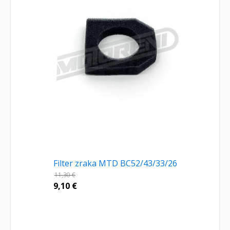
Filter zraka MTD BC52/43/33/26
11,30
€
9,10
€