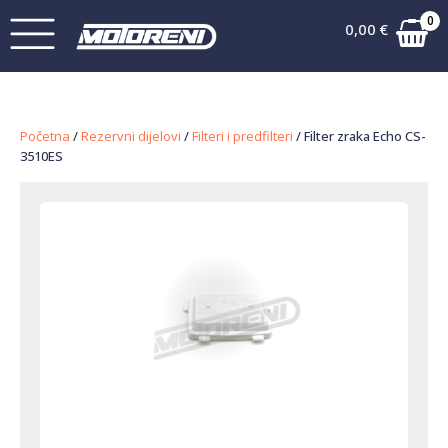
0
0,00
€
Početna
/
Rezervni dijelovi
/
Filteri i predfilteri
/ Filter zraka Echo CS-
3510ES