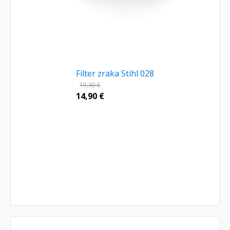
Filter zraka Stihl 028
19,30
€
14,90
€