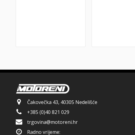
Čakovečka 43, 40305 Nedelišće
+385 (0)40 821 029
trgovina@motoreni.hr
Radno vrijeme: