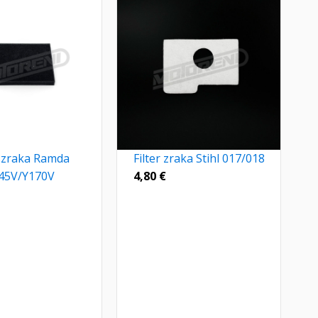
r zraka Ramda
Filter zraka Stihl 017/018
45V/Y170V
4,80
€