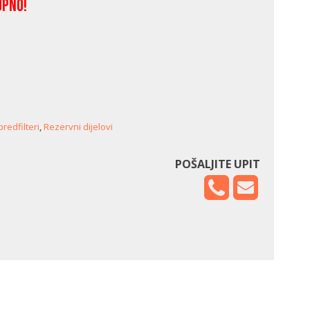
upno!
 predfilteri
,
Rezervni dijelovi
POŠALJITE UPIT