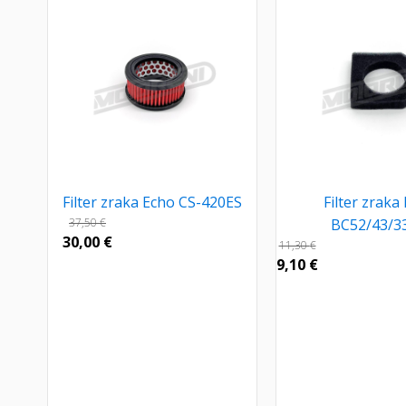
Filter zraka Echo CS-420ES
Filter zrak
37,50
€
BC52/43/3
30,00
€
11,30
€
9,10
€