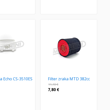
aka Echo CS-3510ES
Filter zraka MTD 382cc
11,10
€
7,80
€