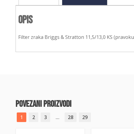
Opis
Filter zraka Briggs & Stratton 11,5/13,0 KS (pravok
povezani proizvodi
1
2
3
…
28
29