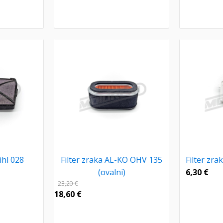
ihl 028
Filter zraka AL-KO OHV 135
Filter zr
(ovalni)
6,30
€
23,20
€
18,60
€