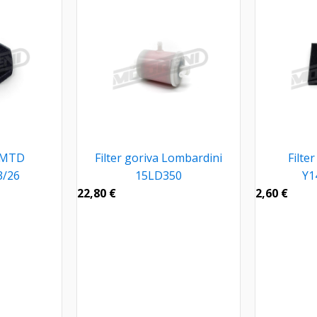
a MTD
Filter goriva Lombardini
Filte
3/26
15LD350
Y1
22,80
€
2,60
€