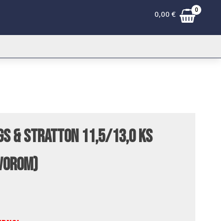
0
0,00
€
gs & Stratton 11,5/13,0 KS
tvorom)