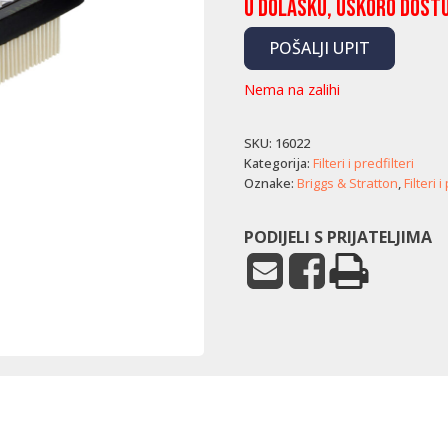
U dolasku, uskoro dost
POŠALJI UPIT
Nema na zalihi
SKU:
16022
Kategorija:
Filteri i predfilteri
Oznake:
Briggs & Stratton
,
Filteri i
PODIJELI S PRIJATELJIMA