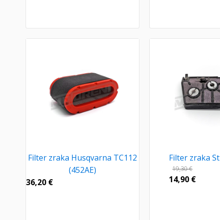
Filter zraka Husqvarna TC112
Filter zraka St
(452AE)
19,30
€
14,90
€
36,20
€