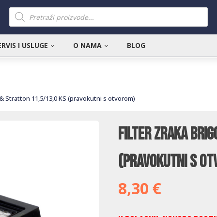
Products
search
ERVIS I USLUGE
O NAMA
BLOG
s & Stratton 11,5/13,0 KS (pravokutni s otvorom)
Filter zraka Brig
(pravokutni s o
8,30
€