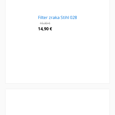
Filter zraka Stihl 028
19,30
€
14,90
€