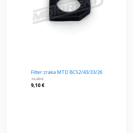
Filter zraka MTD BC52/43/33/26
11,30
€
9,10
€