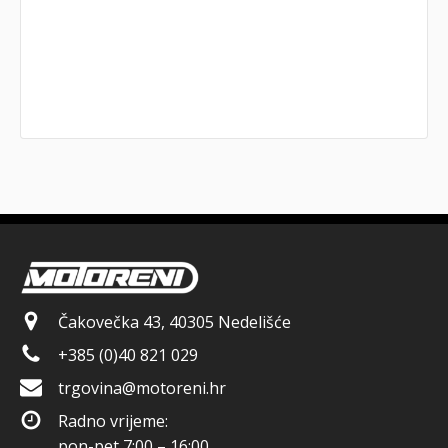
Čakovečka 43, 40305 Nedelišće
+385 (0)40 821 029
trgovina@motoreni.hr
Radno vrijeme:
pon-pet 7:00 – 16:00