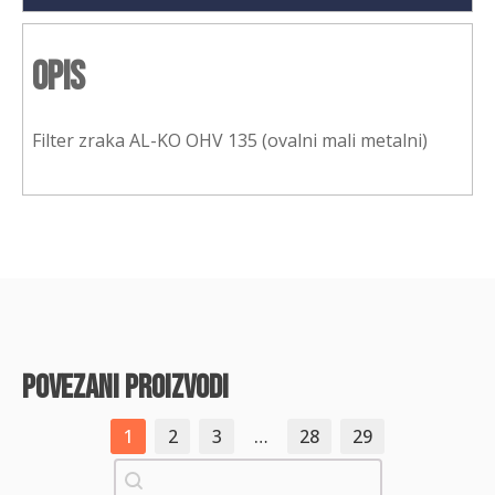
Opis
Filter zraka AL-KO OHV 135 (ovalni mali metalni)
povezani proizvodi
1
2
3
…
28
29
Pretraži