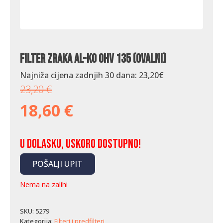
Filter zraka AL-KO OHV 135 (ovalni)
Najniža cijena zadnjih 30 dana:
23,20
€
23,20
€
18,60
€
U dolasku, uskoro dostupno!
POŠALJI UPIT
Nema na zalihi
SKU:
5279
Kategorija:
Filteri i predfilteri