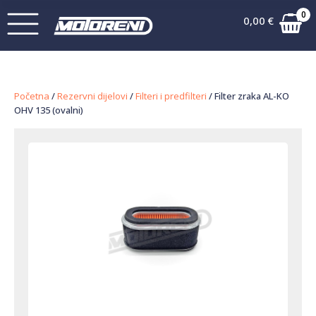
0
0,00
€
Početna
/
Rezervni dijelovi
/
Filteri i predfilteri
/ Filter zraka AL-KO
OHV 135 (ovalni)