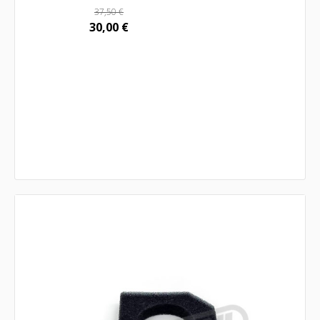
37,50
€
30,00
€