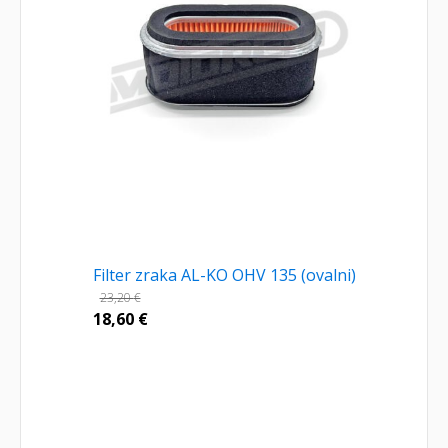
Filter zraka AL-KO OHV 135 (ovalni)
23,20
€
18,60
€