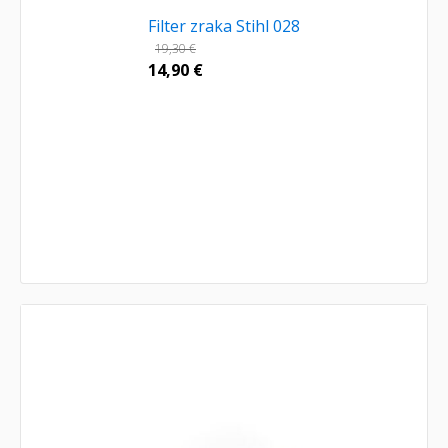
Filter zraka Stihl 028
19,30
€
14,90
€