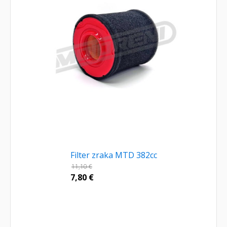
Filter zraka MTD 382cc
11,10
€
7,80
€