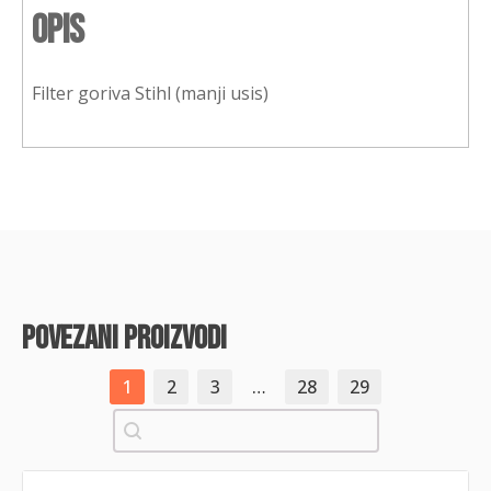
Opis
Filter goriva Stihl (manji usis)
povezani proizvodi
1
2
3
…
28
29
Pretraži