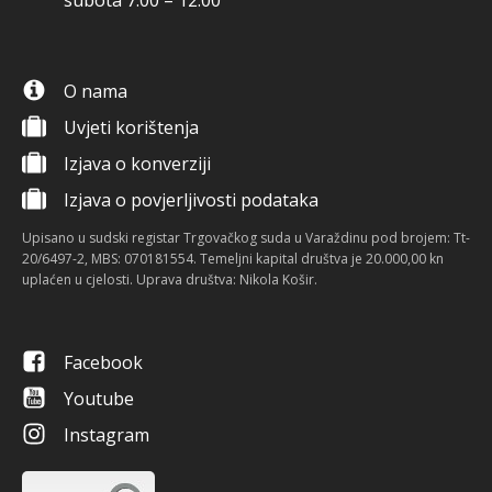
subota 7:00 – 12:00
O nama
Uvjeti korištenja
Izjava o konverziji
Izjava o povjerljivosti podataka
Upisano u sudski registar Trgovačkog suda u Varaždinu pod brojem: Tt-
20/6497-2, MBS: 070181554. Temeljni kapital društva je 20.000,00 kn
uplaćen u cjelosti. Uprava društva: Nikola Košir.
Facebook
Youtube
Instagram