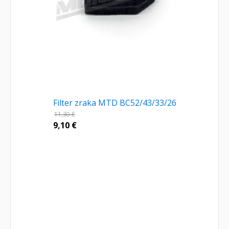
Filter zraka MTD BC52/43/33/26
11,30
€
9,10
€