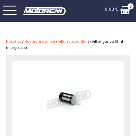
0
0,00
€
Početna
/
Rezervni dijelovi
/
Filteri i predfilteri
/ Filter goriva Stihl
(manji usis)