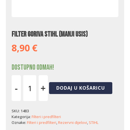
Filter goriva Stihl (manji usis)
8,90
€
Dostupno odmah!
-
+
DODAJ U KOŠARICU
Filter
goriva
Stihl
(manji
SKU:
1483
usis)
Kategorija:
Filteri i predfilteri
količina
Oznake:
Filteri i predfilteri
,
Rezervni dijelovi
,
STIHL