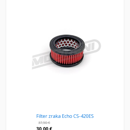
Filter zraka Echo CS-420ES
37,50
€
30,00
€