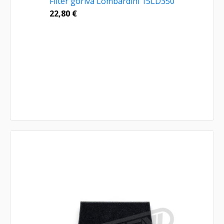
Filter goriva Lombardini 15LD350
22,80
€