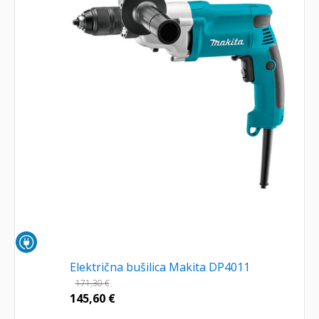
Električna bušilica Makita DP4011
171,30
€
145,60
€