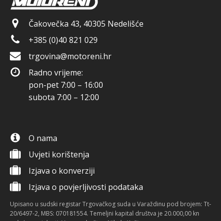
Čakovečka 43, 40305 Nedelišće
+385 (0)40 821 029
trgovina@motoreni.hr
Radno vrijeme:
pon-pet 7:00 – 16:00
subota 7:00 – 12:00
O nama
Uvjeti korištenja
Izjava o konverziji
Izjava o povjerljivosti podataka
Upisano u sudski registar Trgovačkog suda u Varaždinu pod brojem: Tt-
20/6497-2, MBS: 070181554. Temeljni kapital društva je 20.000,00 kn