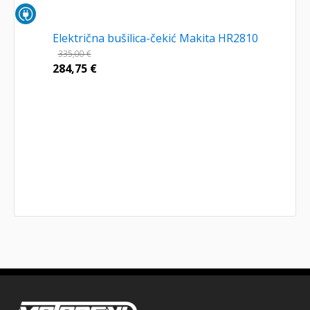
Električna bušilica-čekić Makita HR2810
335,00
€
284,75
€