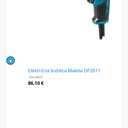
Električna bušilica Makita DP2011
101,30
€
86,10
€