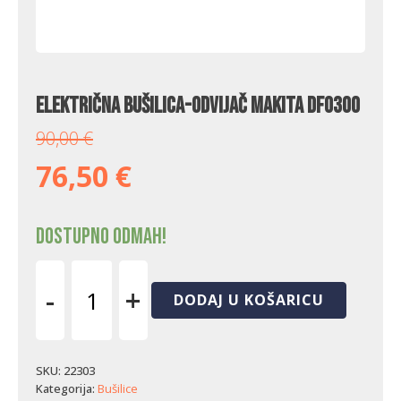
Električna bušilica-odvijač Makita DF0300
90,00
€
76,50
€
Dostupno odmah!
-
+
DODAJ U KOŠARICU
Električna
bušilica-
odvijač
Makita
SKU:
22303
DF0300
Kategorija:
Bušilice
količina