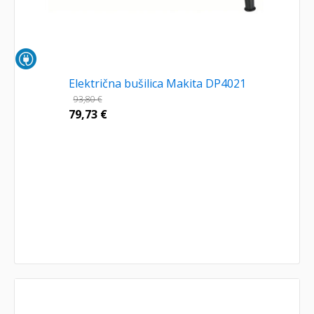
Električna bušilica Makita DP4021
93,80
€
79,73
€