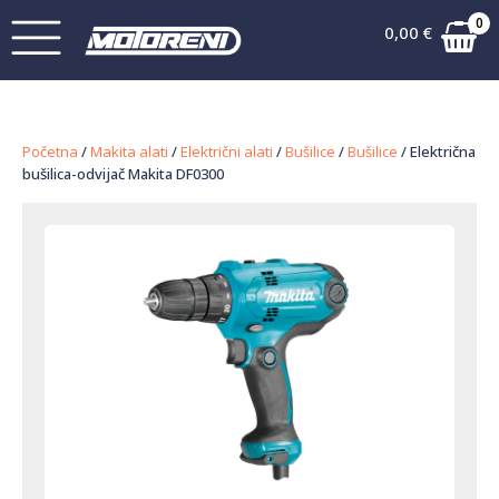
0
0,00
€
Početna
/
Makita alati
/
Električni alati
/
Bušilice
/
Bušilice
/ Električna
bušilica-odvijač Makita DF0300