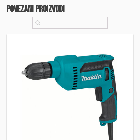
povezani proizvodi
Pretraži