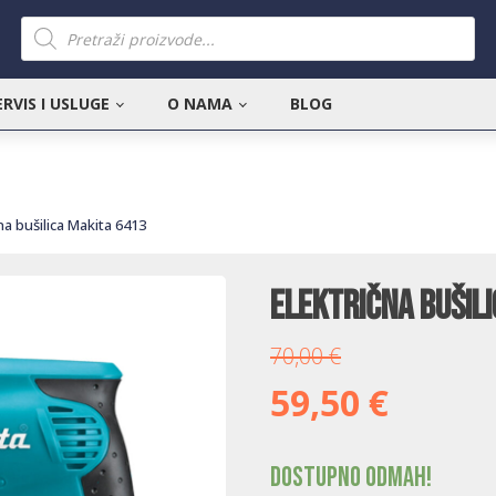
Products
search
ERVIS I USLUGE
O NAMA
BLOG
na bušilica Makita 6413
Električna bušil
70,00
€
59,50
€
Dostupno odmah!