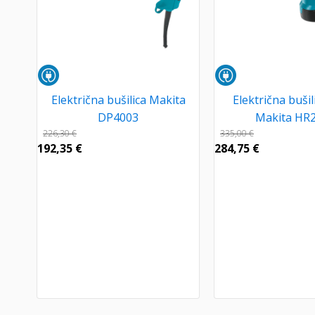
Električna bušilica Makita
Električna bušil
DP4003
Makita HR
226,30
€
335,00
€
192,35
€
284,75
€