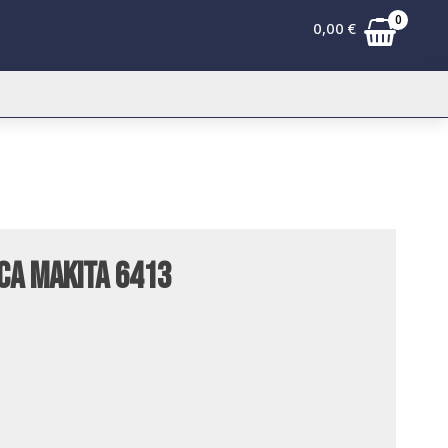
0
0,00
€
ica Makita 6413