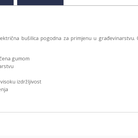
lektrična bušilica pogodna za primjenu u građevinarstv
vučena gumom
arstvu
visoku izdržljivost
enja