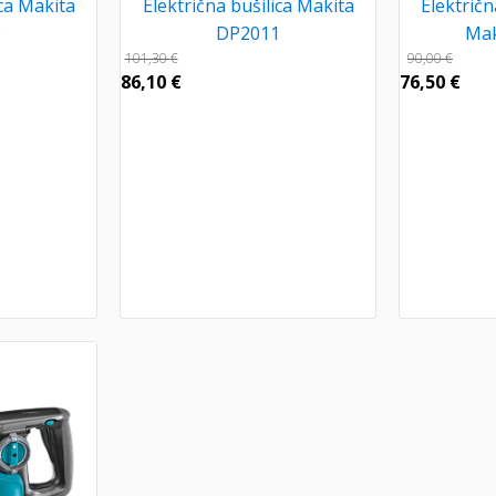
ica Makita
Električna bušilica Makita
Električn
0
DP2011
Mak
101,30
€
90,00
€
86,10
€
76,50
€