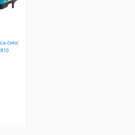
ica-čekić
2810