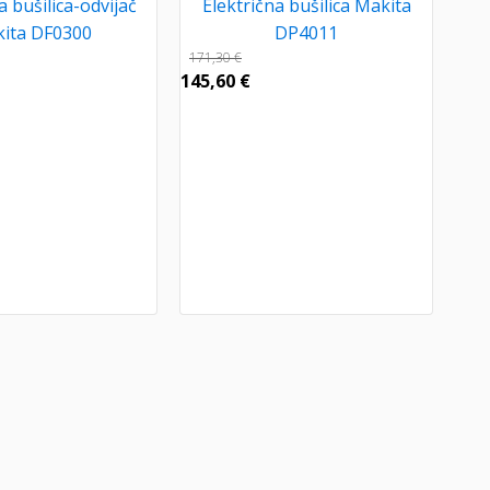
a bušilica-odvijač
Električna bušilica Makita
ita DF0300
DP4011
171,30
€
145,60
€