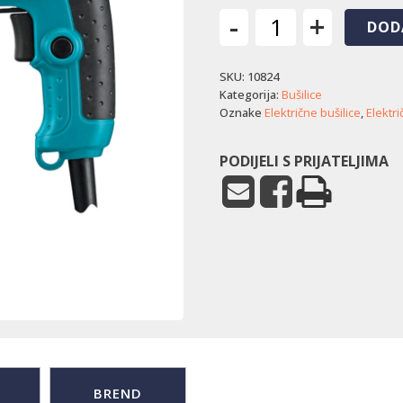
-
+
DOD
Električna
bušilica
SKU:
10824
Makita
6413
Kategorija:
Bušilice
količina
Oznake
Električne bušilice
,
Elektri
PODIJELI S PRIJATELJIMA
BREND