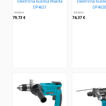
Električna bušilica Makita
Električna bušil
DP4021
DP402
93,80
€
87,50
€
79,73
€
74,37
€