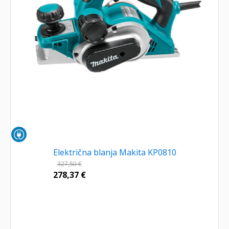
Električna blanja Makita KP0810
327,50
€
278,37
€