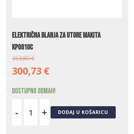
Električna blanja za utore Makita
KP0810C
353,80
€
300,73
€
Dostupno odmah!
-
+
DODAJ U KOŠARICU
Električna
blanja
za