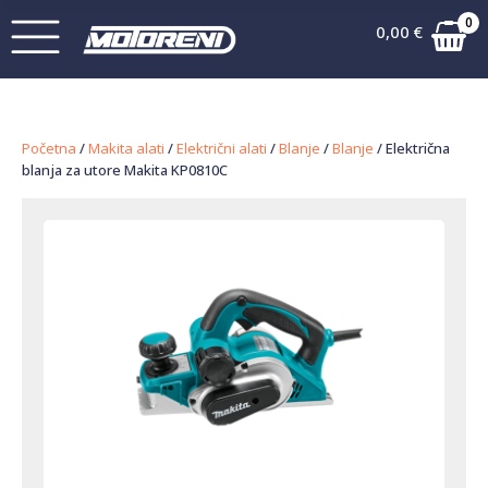
0
0,00
€
Početna
/
Makita alati
/
Električni alati
/
Blanje
/
Blanje
/ Električna
blanja za utore Makita KP0810C