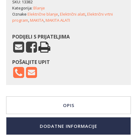
utore
SKU:
13382
Makita
Kategorija:
Blanje
KP0810C
Oznake
Električne blanje
,
Električni alati
,
Električni vrtni
količina
program
,
MAKITA
,
MAKITA ALATI
PODIJELI S PRIJATELJIMA
POŠALJITE UPIT
OPIS
DODATNE INFORMACIJE