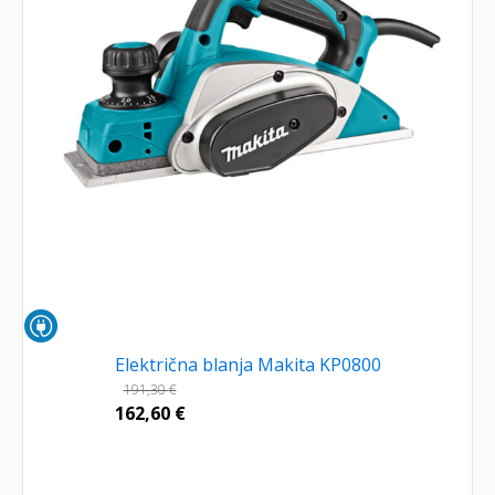
Električna blanja Makita KP0800
191,30
€
162,60
€