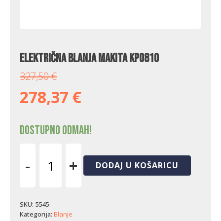
Električna blanja Makita KP0810
327,50
€
278,37
€
Dostupno odmah!
-
+
DODAJ U KOŠARICU
Električna
blanja
Makita
KP0810
SKU:
5545
količina
Kategorija:
Blanje