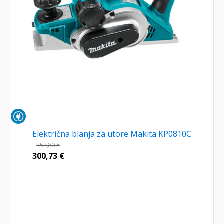
Električna blanja za utore Makita KP0810C
353,80
€
300,73
€