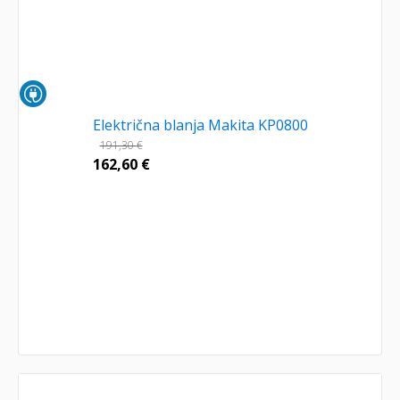
Električna blanja Makita KP0800
191,30
€
162,60
€