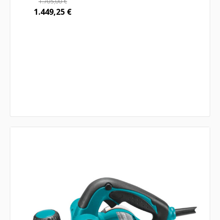
1.705,00
€
1.449,25
€