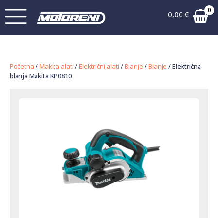
0
0,00
€
Početna
/
Makita alati
/
Električni alati
/
Blanje
/
Blanje
/ Električna
blanja Makita KP0810