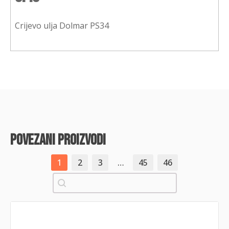
Crijevo ulja Dolmar PS34
povezani proizvodi
1
2
3
…
45
46
Pretraži