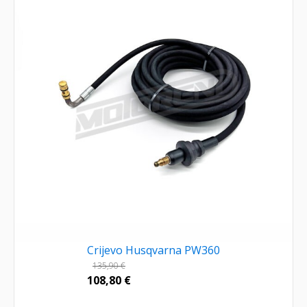
Crijevo Husqvarna PW360
135,90
€
108,80
€