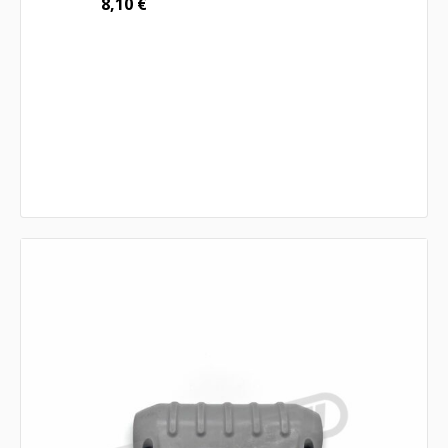
8,10
€