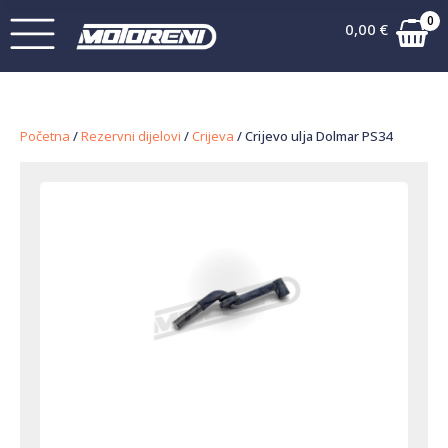
0
0,00
€
Početna
/
Rezervni dijelovi
/
Crijeva
/ Crijevo ulja Dolmar PS34