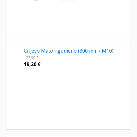
Crijevo Mato - gumeno (300 mm / M10)
23,90
€
19,20
€