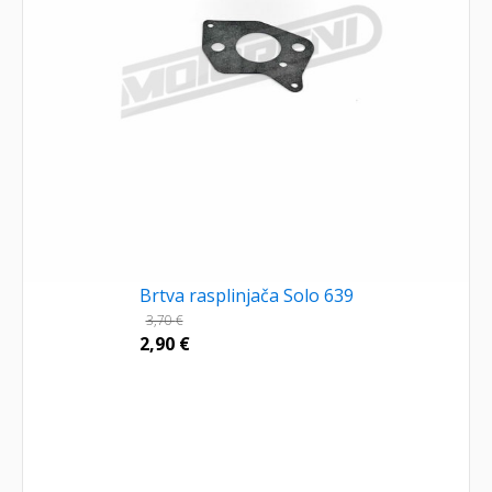
Brtva rasplinjača Solo 639
3,70
€
2,90
€