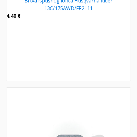
Brtva ispušnog lonca Husqvarna Rider
13C/175AWD/FR2111
4,40
€