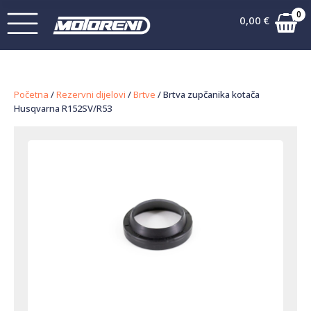
0
0,00
€
Početna
/
Rezervni dijelovi
/
Brtve
/ Brtva zupčanika kotača
Husqvarna R152SV/R53