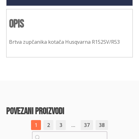
Opis
Brtva zupčanika kotača Husqvarna R152SV/R53
povezani proizvodi
1
2
3
…
37
38
Pretraži