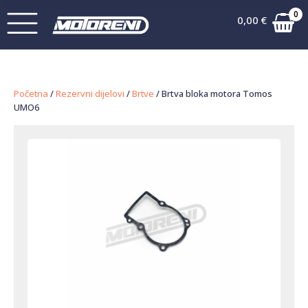
0
0,00
€
Početna
/
Rezervni dijelovi
/
Brtve
/ Brtva bloka motora Tomos
UMO6