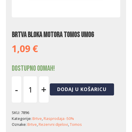
Brtva bloka motora Tomos UMO6
1,09
€
Dostupno odmah!
-
+
DODAJ U KOŠARICU
Brtva
bloka
motora
Tomos
SKU:
7896
UMO6
Kategorije:
Brtve
,
Rasprodaja -50%
količina
Oznake:
Brtve
,
Rezervni dijelovi
,
Tomos