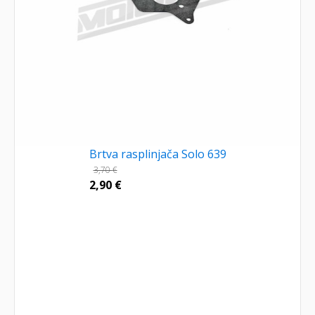
Brtva rasplinjača Solo 639
3,70
€
2,90
€