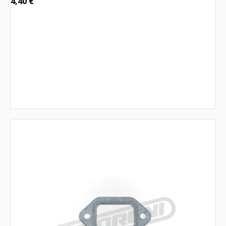
4,40
€