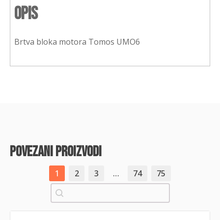
Opis
Brtva bloka motora Tomos UMO6
povezani proizvodi
1
2
3
…
74
75
Pretraži