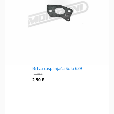
Brtva rasplinjača Solo 639
3,70
€
2,90
€