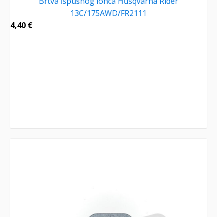
Brtva ispušnog lonca Husqvarna Rider
13C/175AWD/FR2111
4,40
€