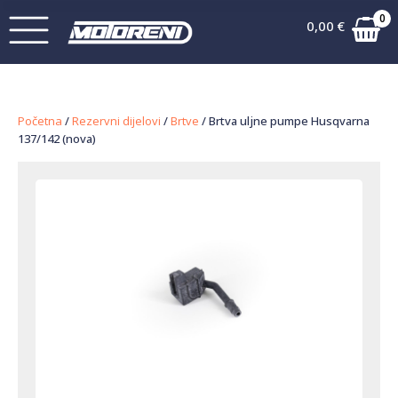
0
0,00
€
Početna
/
Rezervni dijelovi
/
Brtve
/ Brtva uljne pumpe Husqvarna
137/142 (nova)