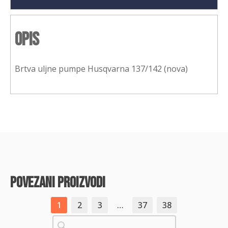
Opis
Brtva uljne pumpe Husqvarna 137/142 (nova)
povezani proizvodi
1
2
3
…
37
38
Pretraži