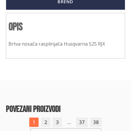
BREND
Opis
Brtva nosača rasplinjača Husqvarna 525 RJX
povezani proizvodi
1
2
3
…
37
38