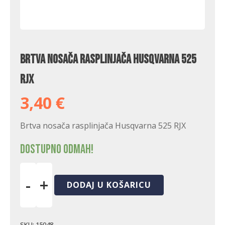
Brtva nosača rasplinjača Husqvarna 525
RJX
3,40
€
Brtva nosača rasplinjača Husqvarna 525 RJX
Dostupno odmah!
-
+
DODAJ U KOŠARICU
Brtva
nosača
rasplinjača
Husqvarna
SKU:
15048