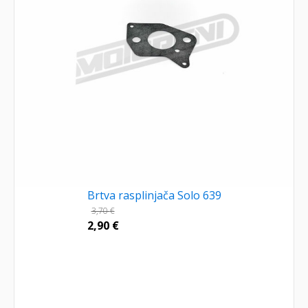
Brtva rasplinjača Solo 639
3,70
€
2,90
€