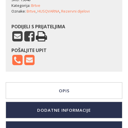
525
Kategorija:
Brtve
RJX
Oznake:
Brtve
,
HUSQVARNA
,
Rezervni dijelovi
količina
PODIJELI S PRIJATELJIMA
POŠALJITE UPIT
OPIS
DODATNE INFORMACIJE