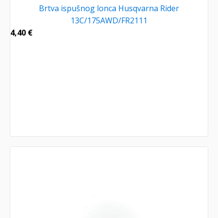
Brtva ispušnog lonca Husqvarna Rider
13C/175AWD/FR2111
4,40
€