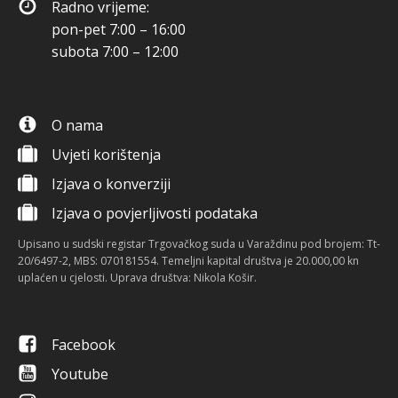
Radno vrijeme:
pon-pet 7:00 – 16:00
subota 7:00 – 12:00
O nama
Uvjeti korištenja
Izjava o konverziji
Izjava o povjerljivosti podataka
Upisano u sudski registar Trgovačkog suda u Varaždinu pod brojem: Tt-
20/6497-2, MBS: 070181554. Temeljni kapital društva je 20.000,00 kn
uplaćen u cjelosti. Uprava društva: Nikola Košir.
Facebook
Youtube