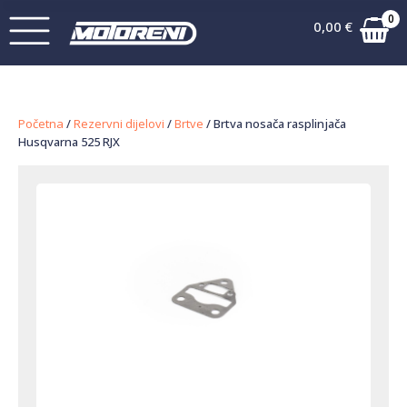
0
0,00
€
Početna
/
Rezervni dijelovi
/
Brtve
/ Brtva nosača rasplinjača
Husqvarna 525 RJX