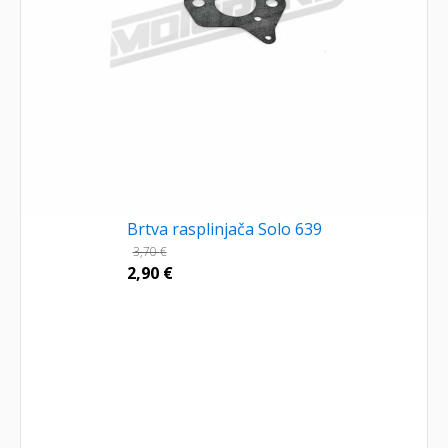
Brtva rasplinjača Solo 639
3,70
€
2,90
€