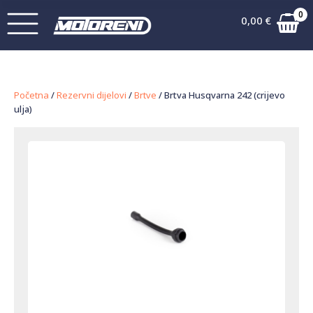
0
0,00
€
Početna
/
Rezervni dijelovi
/
Brtve
/ Brtva Husqvarna 242 (crijevo
ulja)