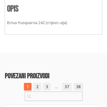
Opis
Brtva Husqvarna 242 (crijevo ulja)
povezani proizvodi
1
2
3
…
37
38
Pretraži