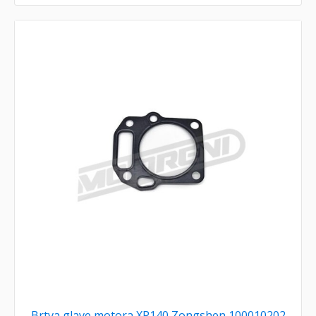
Brtva glave motora XP140 Zongshen 100010202