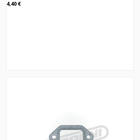
4,40
€