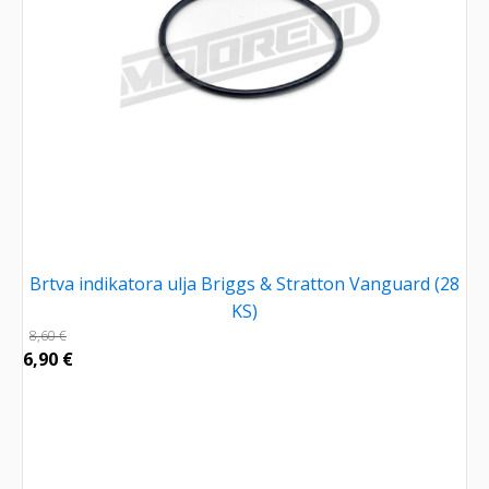
Brtva indikatora ulja Briggs & Stratton Vanguard (28
KS)
8,60
€
6,90
€