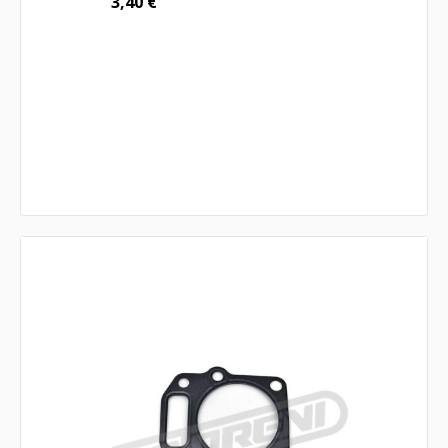
3,40
€