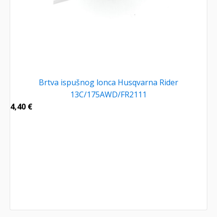
Brtva ispušnog lonca Husqvarna Rider
13C/175AWD/FR2111
4,40
€