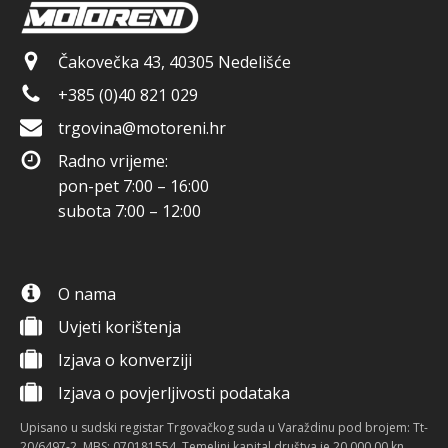
Čakovečka 43, 40305 Nedelišće
+385 (0)40 821 029
trgovina@motoreni.hr
Radno vrijeme:
pon-pet 7:00 – 16:00
subota 7:00 – 12:00
O nama
Uvjeti korištenja
Izjava o konverziji
Izjava o povjerljivosti podataka
Upisano u sudski registar Trgovačkog suda u Varaždinu pod brojem: Tt-
20/6497-2, MBS: 070181554. Temeljni kapital društva je 20.000,00 kn