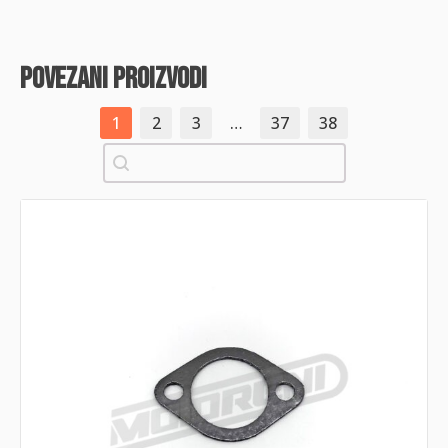
povezani proizvodi
1
2
3
…
37
38
Pretraži