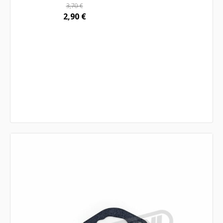
3,70
€
2,90
€