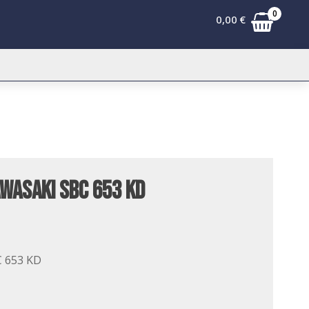
0
0,00
€
awasaki SBC 653 KD
C 653 KD