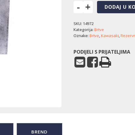
-
+
DODAJ U K
Brtva
cilindra
SKU:
14972
Kawasaki
SBC
Kategorija:
Brtve
653
Oznake:
Brtve
,
Kawasaki
,
Rezervni
KD
količina
PODIJELI S PRIJATELJIMA
BREND