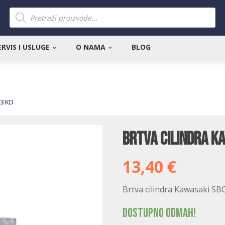
Products
search
ERVIS I USLUGE
O NAMA
BLOG
53 KD
Brtva cilindra K
13,40
€
Brtva cilindra Kawasaki SB
Dostupno odmah!