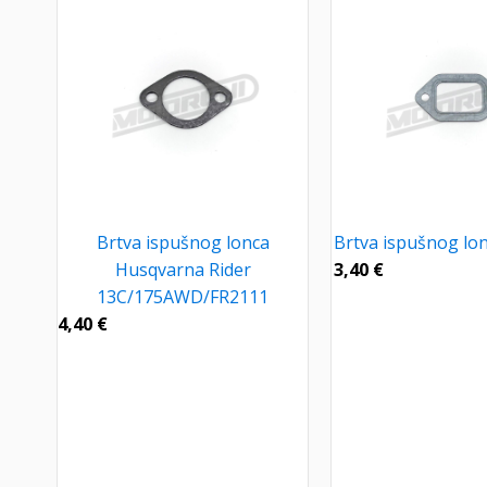
Brtva ispušnog lonca
Brtva ispušnog lon
Husqvarna Rider
3,40
€
13C/175AWD/FR2111
4,40
€