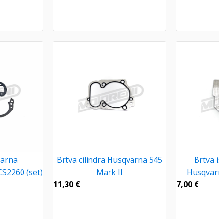
varna
Brtva cilindra Husqvarna 545
Brtva 
S2260 (set)
Mark II
Husqvarn
11,30
€
7,00
€