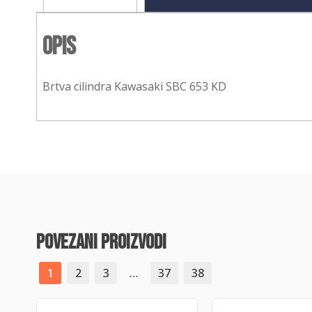
Opis
Brtva cilindra Kawasaki SBC 653 KD
povezani proizvodi
1
2
3
…
37
38