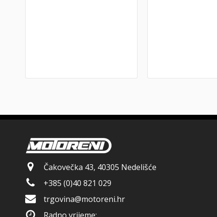
Čakovečka 43, 40305 Nedelišće
+385 (0)40 821 029
trgovina@motoreni.hr
Radno vrijeme: