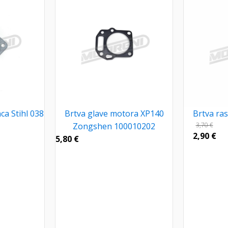
ca Stihl 038
Brtva glave motora XP140
Brtva ras
Zongshen 100010202
3,70
€
2,90
€
5,80
€