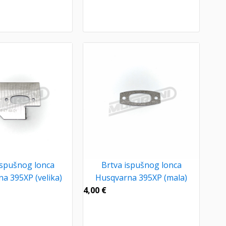
ispušnog lonca
Brtva ispušnog lonca
a 395XP (velika)
Husqvarna 395XP (mala)
4,00
€