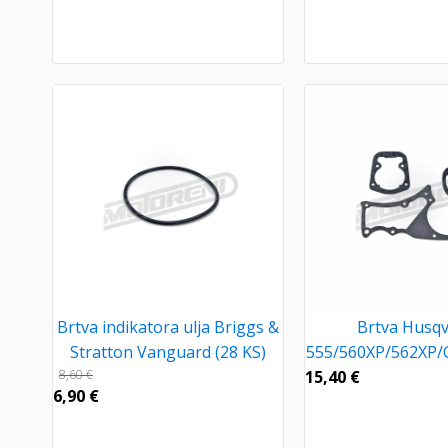
Brtva indikatora ulja Briggs &
Brtva Husq
Stratton Vanguard (28 KS)
555/560XP/562XP/C
8,60
€
15,40
€
6,90
€