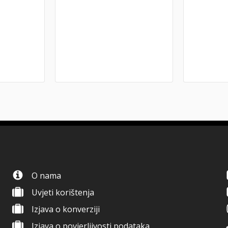
O nama
Uvjeti korištenja
Izjava o konverziji
Izjava o povjerljivosti podataka