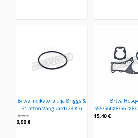
Brtva indikatora ulja Briggs &
Brtva Husq
Stratton Vanguard (28 KS)
555/560XP/562XP/C
8,60
€
15,40
€
6,90
€