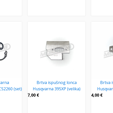
varna
Brtva ispušnog lonca
Brtva 
S2260 (set)
Husqvarna 395XP (velika)
Husqvar
7,00
€
4,00
€