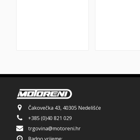
Čakovečka 43, 40305 Nedelišće
+385 (0)40 821 029
trgovina@motoreni.hr
Radno vrijeme: