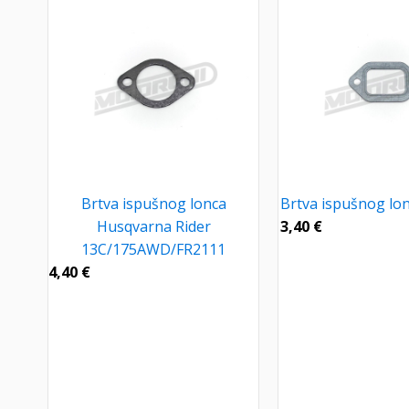
Brtva ispušnog lonca
Brtva ispušnog lon
Husqvarna Rider
3,40
€
13C/175AWD/FR2111
4,40
€