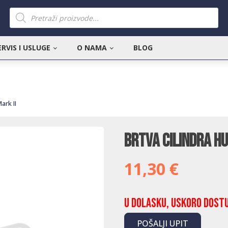
Products
search
ERVIS I USLUGE
O NAMA
BLOG
ark II
Brtva cilindra H
11,30
€
U dolasku, uskoro dost
POŠALJI UPIT