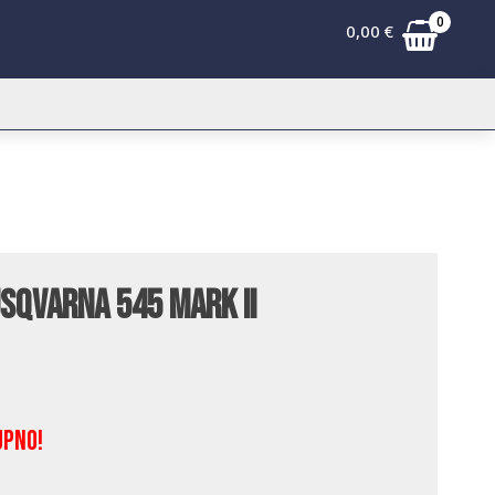
0
0,00
€
usqvarna 545 Mark II
upno!