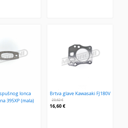
ispušnog lonca
Brtva glave Kawasaki FJ180V
na 395XP (mala)
23,62
€
16,60
€