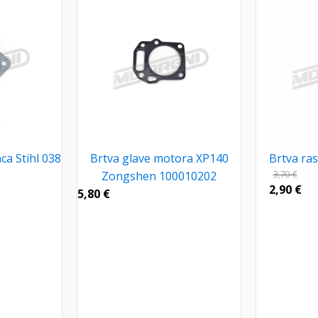
ca Stihl 038
Brtva glave motora XP140
Brtva ras
Zongshen 100010202
3,70
€
2,90
€
5,80
€