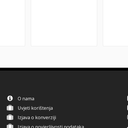
O nama
Uvjeti korištenja
Izjava o konverziji
Izjava o povjerljivosti podataka