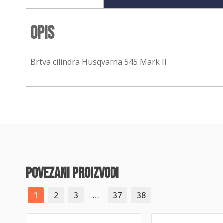
Opis
Brtva cilindra Husqvarna 545 Mark II
povezani proizvodi
1
2
3
…
37
38