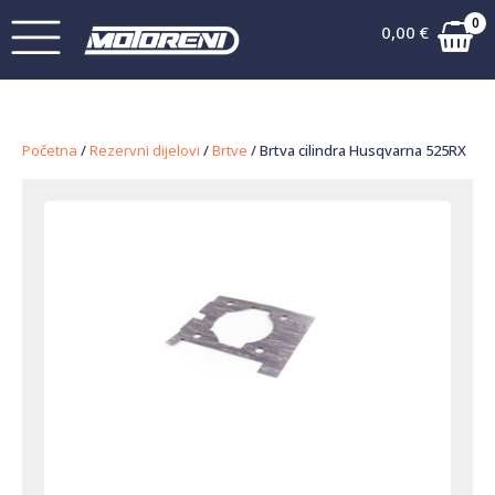
0
0,00
€
Početna
/
Rezervni dijelovi
/
Brtve
/ Brtva cilindra Husqvarna 525RX