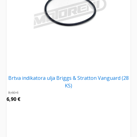
Brtva indikatora ulja Briggs & Stratton Vanguard (28
KS)
8,60
€
6,90
€