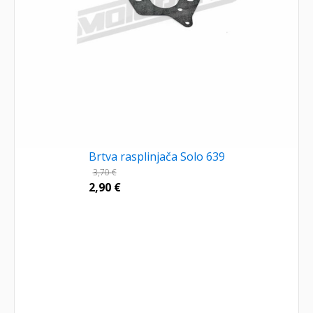
Brtva rasplinjača Solo 639
3,70
€
2,90
€