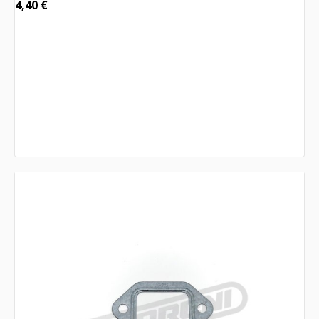
4,40
€