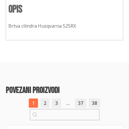
Opis
Brtva cilindra Husqvarna 525RX
povezani proizvodi
1
2
3
…
37
38
Pretraži