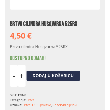
Brtva cilindra Husqvarna 525RX
4,50
€
Brtva cilindra Husqvarna 525RX
Dostupno odmah!
-
+
DODAJ U KOŠARICU
Brtva
cilindra
Husqvarna
525RX
SKU:
12870
količina
Kategorija:
Brtve
Oznake:
Brtve
,
HUSQVARNA
,
Rezervni dijelovi