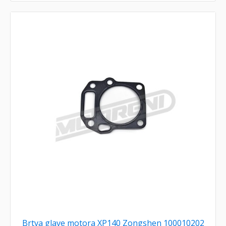
Brtva glave motora XP140 Zongshen 100010202