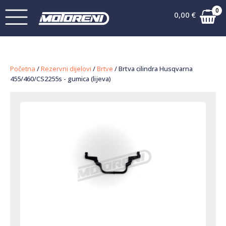
0
0,00
€
Početna
/
Rezervni dijelovi
/
Brtve
/ Brtva cilindra Husqvarna
455/460/CS2255s - gumica (lijeva)