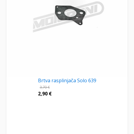
Brtva rasplinjača Solo 639
3,70
€
2,90
€