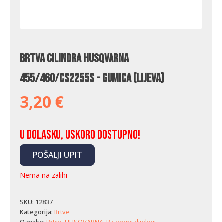
Brtva cilindra Husqvarna
455/460/CS2255s - gumica (lijeva)
3,20
€
U dolasku, uskoro dostupno!
POŠALJI UPIT
Nema na zalihi
SKU:
12837
Kategorija:
Brtve
Oznake:
Brtve
,
HUSQVARNA
,
Rezervni dijelovi