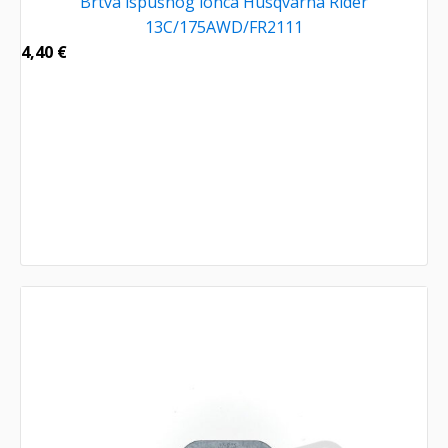
Brtva ispušnog lonca Husqvarna Rider
13C/175AWD/FR2111
4,40
€