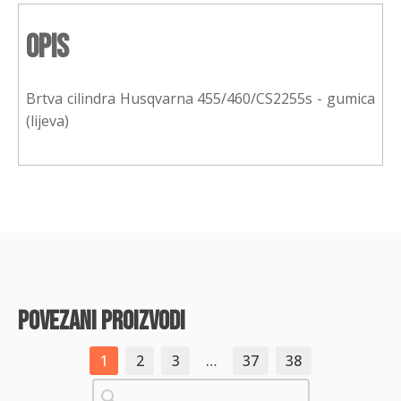
Opis
Brtva cilindra Husqvarna 455/460/CS2255s - gumica
(lijeva)
povezani proizvodi
1
2
3
…
37
38
Pretraži