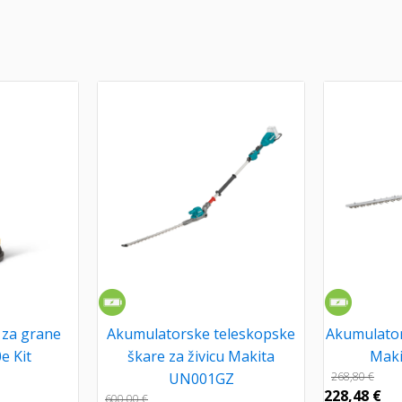
 za grane
Akumulatorske teleskopske
Akumulator
e Kit
škare za živicu Makita
Mak
UN001GZ
268,80
€
228,48
€
600,00
€