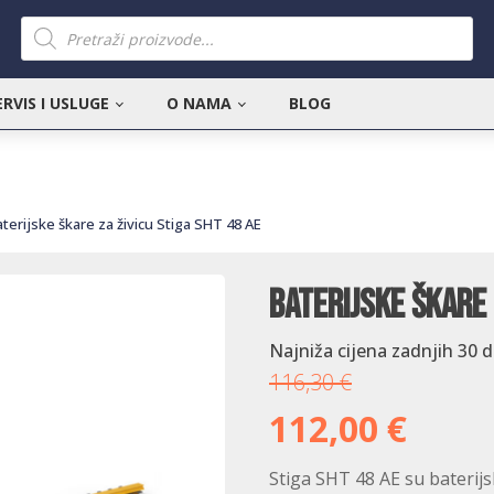
Products
search
ERVIS I USLUGE
O NAMA
BLOG
aterijske škare za živicu Stiga SHT 48 AE
Baterijske škare 
Najniža cijena zadnjih 30 
116,30
€
112,00
€
Stiga SHT 48 AE su baterijs