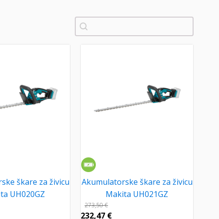
Pretraži
ske škare za živicu
Akumulatorske škare za živicu
ita UH020GZ
Makita UH021GZ
273,50
€
232,47
€