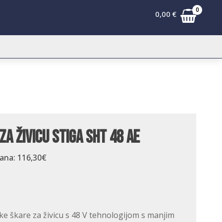
0
0,00
€
za živicu Stiga SHT 48 AE
dana:
116,30
€
ke škare za živicu s 48 V tehnologijom s manjim