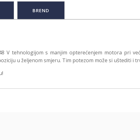
BREND
 48 V tehnologijom s manjim opterećenjem motora pri ve
 poziciju u željenom smjeru. Tim potezom može si uštediti i tru
u!