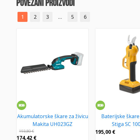
povezani proizvodi
1
2
3
…
5
6
Akumulatorske škare za živicu
Baterijske škare
Makita UH023GZ
Stiga SC 100
193,80
€
195,00
€
174,42
€