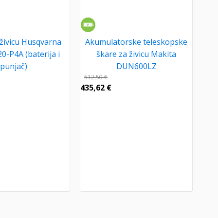
 živicu Husqvarna
Akumulatorske teleskopske
0-P4A (baterija i
škare za živicu Makita
punjač)
DUN600LZ
512,50
€
435,62
€