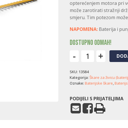
opterećenjem motora pri ve
može zarotirati stražnji drž
smjeru. Tim potezom može si
NAPOMENA:
Baterija i pun
Dostupno odmah!
-
+
DOD
Baterijske
škare
SKU:
13584
za
živicu
Kategorija:
Škare za živicu (bateri
Stiga
Oznake:
Baterijske škare
,
Baterijs
SHT
48
PODIJELI S PRIJATELJIMA
AE
količina