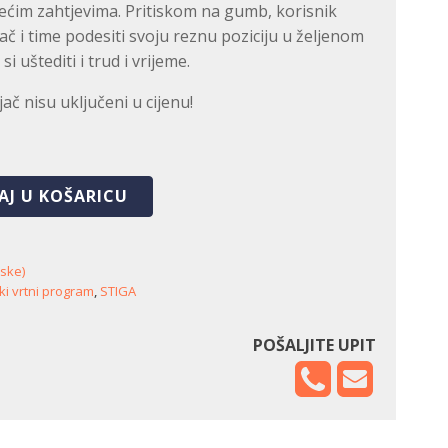
ćim zahtjevima. Pritiskom na gumb, korisnik
ač i time podesiti svoju reznu poziciju u željenom
 uštediti i trud i vrijeme.
jač nisu uključeni u cijenu!
AJ U KOŠARICU
jske)
ki vrtni program
,
STIGA
POŠALJITE UPIT