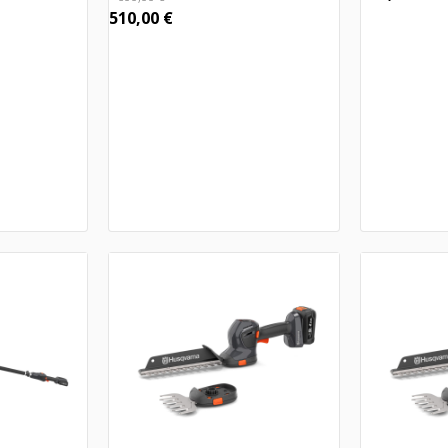
510,00
€