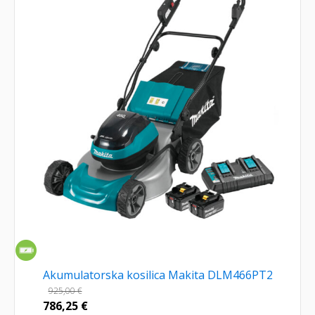
Akumulatorska kosilica Makita DLM466PT2
925,00
€
786,25
€