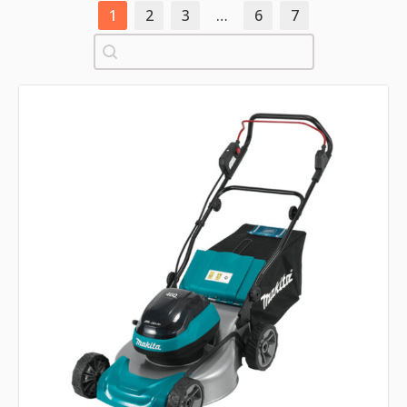
1
2
3
…
6
7
Pretraži