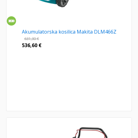
Akumulatorska kosilica Makita DLM466Z
631,30
€
536,60
€