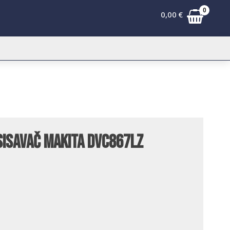
0
0,00
€
isavač Makita DVC867LZ