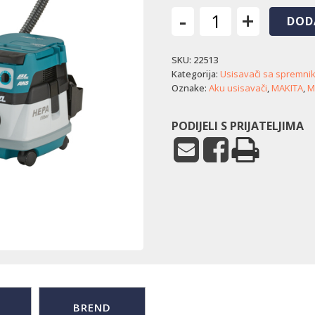
-
+
DOD
Akumulatorski
usisavač
SKU:
22513
Makita
DVC867LZ
Kategorija:
Usisavači sa spremni
količina
Oznake:
Aku usisavači
,
MAKITA
,
M
PODIJELI S PRIJATELJIMA
BREND