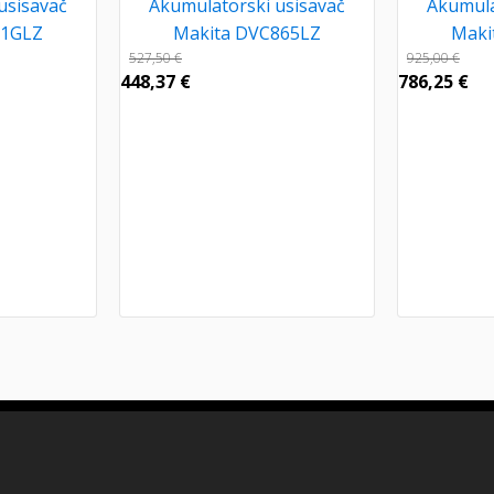
usisavač
Akumulatorski usisavač
Akumula
01GLZ
Makita DVC865LZ
Maki
527,50
€
925,00
€
448,37
€
786,25
€