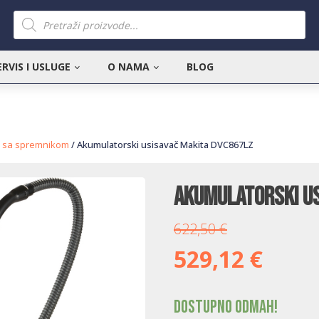
Products
search
ERVIS I USLUGE
O NAMA
BLOG
i sa spremnikom
/ Akumulatorski usisavač Makita DVC867LZ
Akumulatorski us
622,50
€
529,12
€
Dostupno odmah!