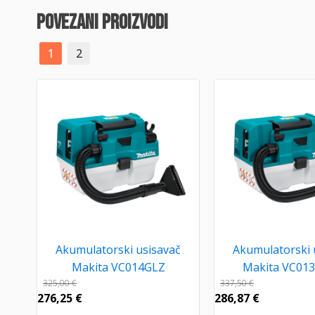
povezani proizvodi
1
2
Akumulatorski usisavač
Akumulatorski 
Makita VC014GLZ
Makita VC01
325,00
€
337,50
€
276,25
€
286,87
€