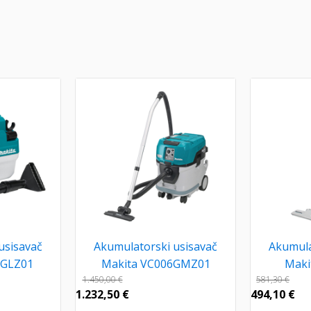
usisavač
Akumulatorski usisavač
Akumula
3GLZ01
Makita VC006GMZ01
Maki
1.450,00
€
581,30
€
1.232,50
€
494,10
€