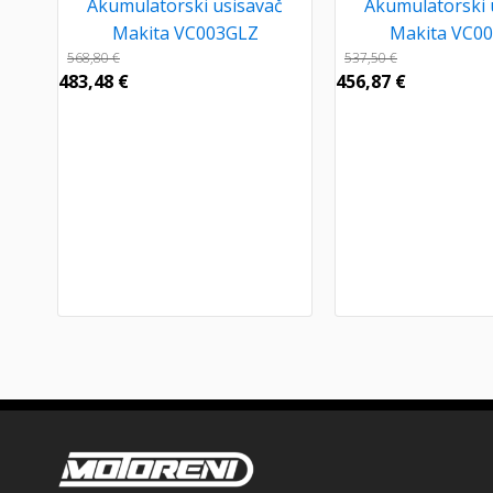
Akumulatorski usisavač
Akumulatorski 
Makita VC003GLZ
Makita VC0
568,80
€
537,50
€
483,48
€
456,87
€