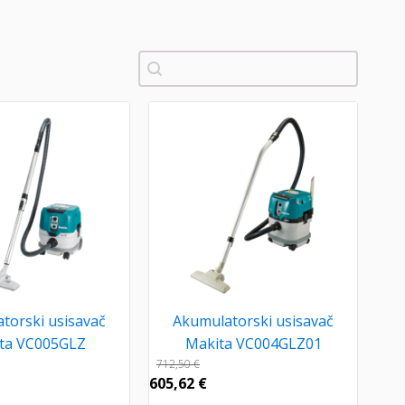
Pretraži
torski usisavač
Akumulatorski usisavač
ta VC005GLZ
Makita VC004GLZ01
712,50
€
605,62
€