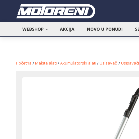
WEBSHOP
AKCIJA
NOVO U PONUDI
S
Početna
/
Makita alati
/
Akumulatorski alati
/
Usisavači
/
Usisavač