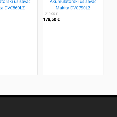
torski usisavač
Akumulatorski usisavač
ta DVC860LZ
Makita DVC750LZ
210,00
€
178,50
€