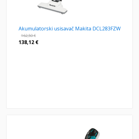
Akumulatorski usisavač Makita DCL283FZW
162,50
€
138,12
€