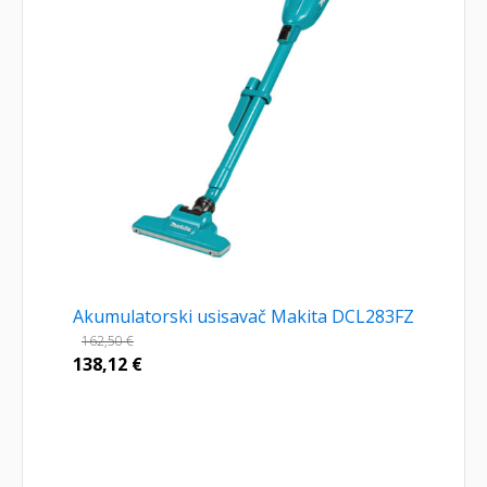
Akumulatorski usisavač Makita DCL283FZ
162,50
€
138,12
€