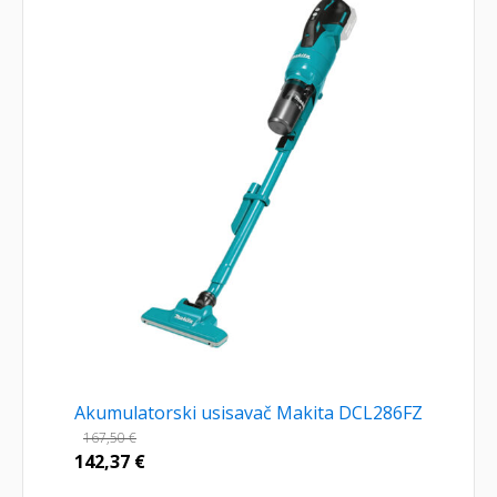
Akumulatorski usisavač Makita DCL286FZ
167,50
€
142,37
€