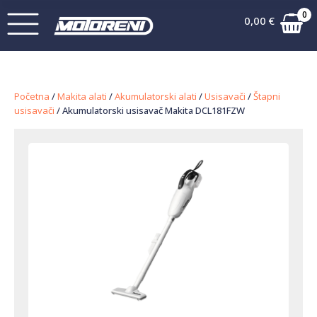
0
0,00
€
Početna
/
Makita alati
/
Akumulatorski alati
/
Usisavači
/
Štapni
usisavači
/ Akumulatorski usisavač Makita DCL181FZW