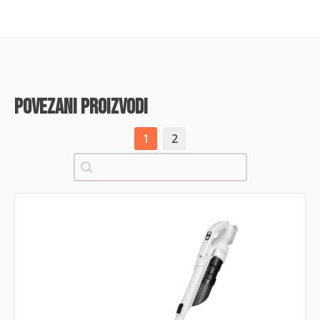
povezani proizvodi
1
2
Pretraži