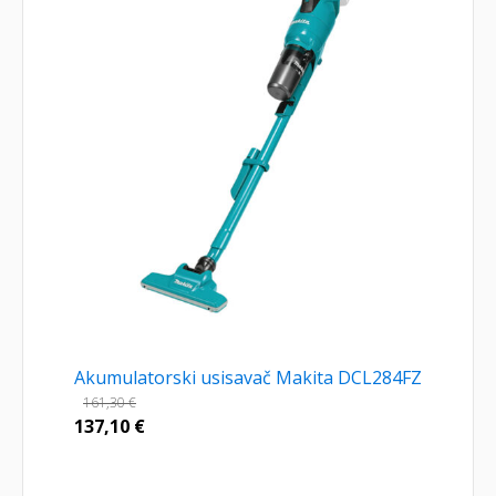
Akumulatorski usisavač Makita DCL284FZ
161,30
€
137,10
€