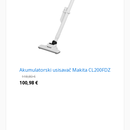
Akumulatorski usisavač Makita CL200FDZ
118,80
€
100,98
€