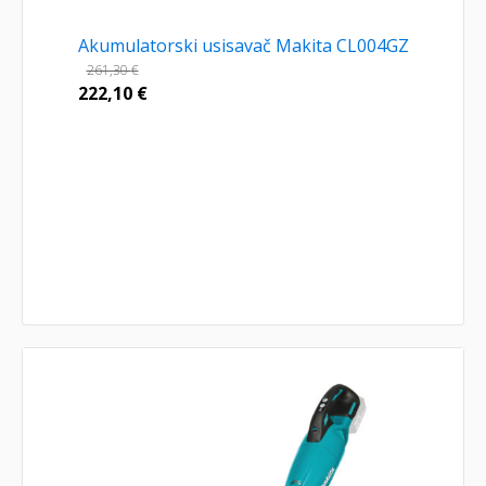
Akumulatorski usisavač Makita CL004GZ
261,30
€
222,10
€