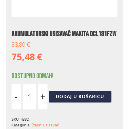
Akumulatorski usisavač Makita DCL181FZW
88,80
€
75,48
€
Dostupno odmah!
-
+
DODAJ U KOŠARICU
Akumulatorski
usisavač
Makita
DCL181FZW
SKU:
4332
količina
Kategorija:
Štapni usisavači