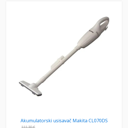
Akumulatorski usisavač Makita CL070DS
111,30
€