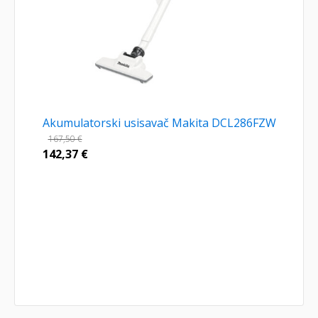
Akumulatorski usisavač Makita DCL286FZW
167,50
€
142,37
€