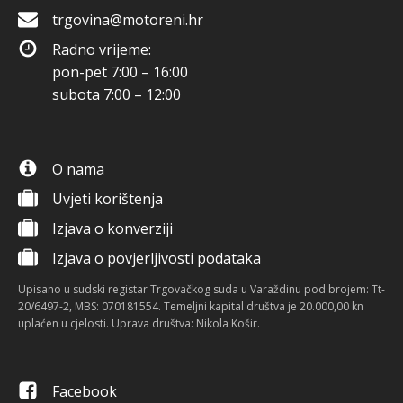
trgovina@motoreni.hr
Radno vrijeme:
pon-pet 7:00 – 16:00
subota 7:00 – 12:00
O nama
Uvjeti korištenja
Izjava o konverziji
Izjava o povjerljivosti podataka
Upisano u sudski registar Trgovačkog suda u Varaždinu pod brojem: Tt-
20/6497-2, MBS: 070181554. Temeljni kapital društva je 20.000,00 kn
uplaćen u cjelosti. Uprava društva: Nikola Košir.
Facebook