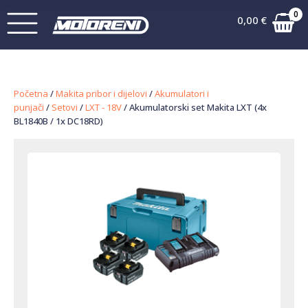
0
0,00
€
Početna
/
Makita pribor i dijelovi
/
Akumulatori i
punjači
/
Setovi
/
LXT - 18V
/ Akumulatorski set Makita LXT (4x
BL1840B / 1x DC18RD)