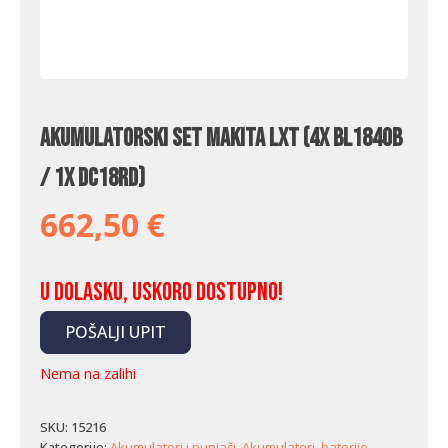
Akumulatorski set Makita LXT (4x BL1840B
/ 1x DC18RD)
662,50
€
U dolasku, uskoro dostupno!
POŠALJI UPIT
Nema na zalihi
SKU:
15216
Kategorije:
Akumulatori i punjači
,
Akumulatori, baterije,