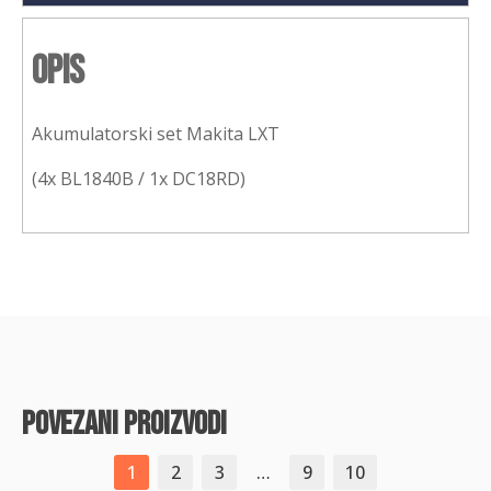
Opis
Akumulatorski set Makita LXT
(4x BL1840B / 1x DC18RD)
povezani proizvodi
1
2
3
…
9
10